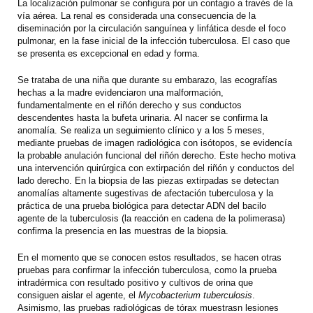
La localización pulmonar se configura por un contagio a través de la
vía aérea. La renal es considerada una consecuencia de la
diseminación por la circulación sanguínea y linfática desde el foco
pulmonar, en la fase inicial de la infección tuberculosa. El caso que
se presenta es excepcional en edad y forma.
Se trataba de una niña que durante su embarazo, las ecografías
hechas a la madre evidenciaron una malformación,
fundamentalmente en el riñón derecho y sus conductos
descendentes hasta la bufeta urinaria. Al nacer se confirma la
anomalía. Se realiza un seguimiento clínico y a los 5 meses,
mediante pruebas de imagen radiológica con isótopos, se evidencía
la probable anulación funcional del riñón derecho. Este hecho motiva
una intervención quirúrgica con extirpación del riñón y conductos del
lado derecho. En la biopsia de las piezas extirpadas se detectan
anomalías altamente sugestivas de afectación tuberculosa y la
práctica de una prueba biológica para detectar ADN del bacilo
agente de la tuberculosis (la reacción en cadena de la polimerasa)
confirma la presencia en las muestras de la biopsia.
En el momento que se conocen estos resultados, se hacen otras
pruebas para confirmar la infección tuberculosa, como la prueba
intradérmica con resultado positivo y cultivos de orina que
consiguen aislar el agente, el
Mycobacterium tuberculosis
.
Asimismo, las pruebas radiológicas de tórax muestrasn lesiones