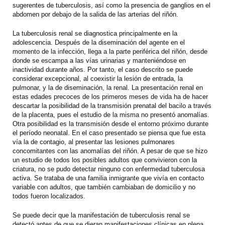
sugerentes de tuberculosis, así como la presencia de ganglios en el
abdomen por debajo de la salida de las arterias del riñón.
La tuberculosis renal se diagnostica principalmente en la
adolescencia. Después de la diseminación del agente en el
momento de la infección, llega a la parte periférica del riñón, desde
donde se escampa a las vías urinarias y manteniéndose en
inactividad durante años. Por tanto, el caso descrito se puede
considerar excepcional, al coexistir la lesión de entrada, la
pulmonar, y la de diseminación, la renal. La presentación renal en
estas edades precoces de los primeros meses de vida ha de hacer
descartar la posibilidad de la transmisión prenatal del bacilo a través
de la placenta, pues el estudio de la misma no presentó anomalías.
Otra posibilidad es la transmisión desde el entorno próximo durante
el período neonatal. En el caso presentado se piensa que fue esta
vía la de contagio, al presentar las lesiones pulmonares
concomitantes con las anomalías del riñón. A pesar de que se hizo
un estudio de todos los posibles adultos que convivieron con la
criatura, no se pudo detectar ninguno con enfermedad tuberculosa
activa. Se trataba de una familia inmigrante que vivía en contacto
variable con adultos, que también cambiaban de domicilio y no
todos fueron localizados.
Se puede decir que la manifestación de tuberculosis renal se
detectó antes de que se dieran manifestaciones clínicas en plena