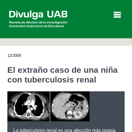
p
a
l
12/2009
Artículos
Entrevistas
Vídeos
El extraño caso de una niña
con tuberculosis renal
Agenda
English
Català
BUSCAR
La tuberculosis renal es una afección más propia