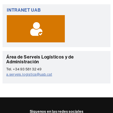
Información
INTRANET UAB
complementaria
C
Área de Serveis Logísticos y de
Administración
o
Tel. +34 93 581 32 49
n
a.serveis.logistics@uab.cat
t
a
c
t
o
Síguenos en las redes sociales