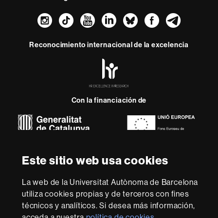
Instagram
TikTok
YouTube
LinkedIn
Bluesky
Faceboo
Teleg
Reconocimiento internacional de la excelencia
HR
Excellence
in
Research
-
Con la financiación de
Euraxess
Sobre
esta
Este sitio web usa cookies
web
Aviso legal
Protección de datos
Sobre el
La web de la Universitat Autònoma de Barcelona
web
Accesibilidad web
Mapa del web UAB
utiliza cookies propias y de terceros con fines
Somos una universidad líder que imparte una docencia
técnicos y analíticos. Si desea más información,
de calidad y excelencia, diversificada, multidisciplinaria y
acceda a nuestra
política de cookies
.