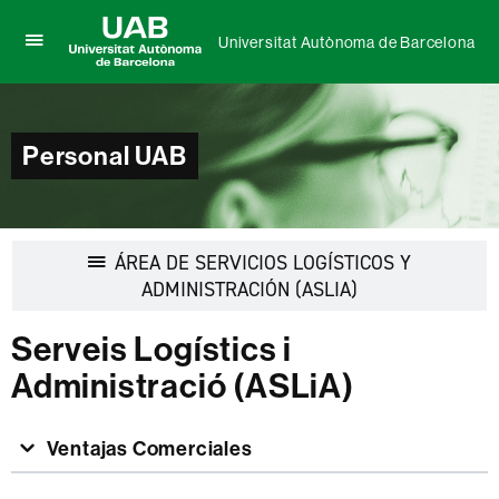
Universitat Autònoma de Barcelona
Clica
UAB
aquí
Universitat
para
Autònoma
desplegar
de
el
Personal UAB
Barcelona
menú
de
Universitat
Autònoma
de
ÁREA DE SERVICIOS LOGÍSTICOS Y
Barcelona
Desplegar
ADMINISTRACIÓN (ASLIA)
la
navegación
Serveis Logístics i
Administració (ASLiA)
Ventajas Comerciales