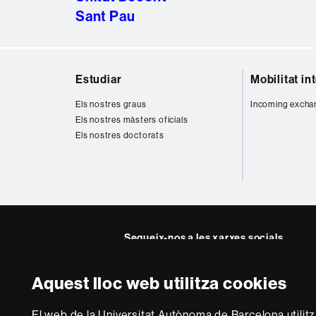
Sant Pau
Mapa
Estudiar
Mobilitat in
web
Els nostres graus
Incoming excha
Els nostres màsters oficials
Els nostres doctorats
Segueix-nos a les xarxes socials
Twitter
Aquest lloc web utilitza cookies
Sobre
El web de la Universitat Autònoma de Barcelona utilit