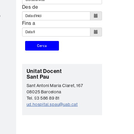
Des de
p
Fins a
Cerca
C
Unitat Docent
Sant Pau
o
Sant Antoni Maria Claret, 167
n
08025 Barcelona
t
Tel. 93 586 89 81
ud.hospital.spau@uab.cat
a
c
t
e