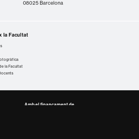
08025 Barcelona
 la Facultat
es
fotogràfica
de la Facultat
 Docents
Amb el finançament de