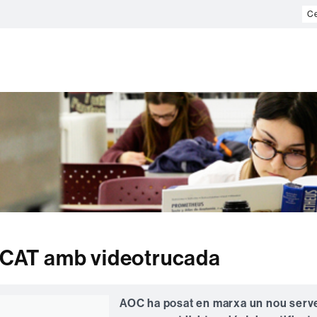
Ce
al
we
idCAT amb videotrucada
AOC ha posat en marxa un nou serv