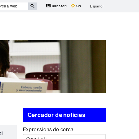
rca
Directori
CV
Español
b
Cercador de notícies
Expressions de cerca
ei