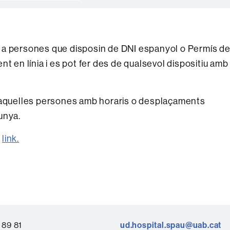
 a persones que disposin de DNI espanyol o Permís d
t en línia i es pot fer des de qualsevol dispositiu amb
a aquelles persones amb horaris o desplaçaments
unya.
i
link.
 89 81
ud.hospital.spau@uab.cat