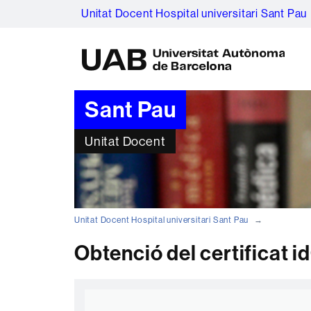
Unitat Docent Hospital universitari Sant Pau
U
A
B
Sant Pau
Unitat Docent
Unitat Docent Hospital universitari Sant Pau
Obtenció del certificat 