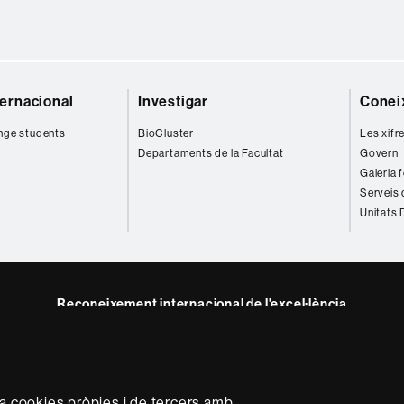
ternacional
Investigar
Coneix
nge students
BioCluster
Les xifr
Departaments de la Facultat
Govern
Galeria 
Serveis 
Unitats
Reconeixement internacional de l'excel·lència
HR
Excellence
in
Research
za cookies pròpies i de tercers amb