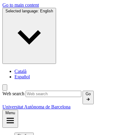
Go to main content
Selected language:
English
Català
Español
Web search
Go
Universitat Autònoma de Barcelona
Menu