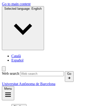
Go to main content
Selected language:
English
Català
Español
Web search
Go
Universitat Autònoma de Barcelona
Menu