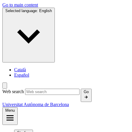
Go to main content
Selected language:
English
Català
Español
Web search
Go
Universitat Autònoma de Barcelona
Menu