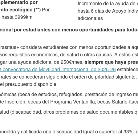
plementario por
Incremento de la ayuda de v
nto ecológico (**)
Por
hasta 6 días de Apoyo indiv
e hasta 3999km
adicionales
icional por estudiantes con menos oportunidades para todo
rasmus+ considera estudiantes con menos oportunidades a aq
os requisitos económicos, de salud u otras causas. A estos est
rgar una ayuda adicional de 250€/mes,
siempre que haya pre
 convocatoria de Movilidad Internacional de 2025-26
establece
ales se concederán siguiendo el orden de prioridad siguiente, 
el presupuesto disponible:
ómicas (beca de estudios, refugiados, prestación de ingreso mí
e inserción, becas del Programa Ventanilla, becas Salario-Itaca
alud (discapacidad, otros problemas de salud documentables que
onocida y calificada una discapacidad igual o superior al 33%,