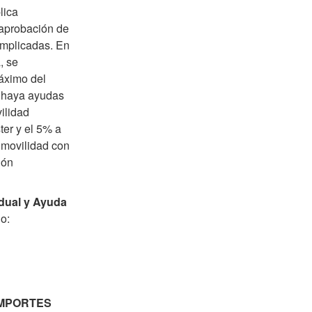
lica
aprobación de
implicadas. En
, se
máximo del
o haya ayudas
ilidad
er y el 5% a
 movilidad con
ión
dual y Ayuda
o:
IMPORTES