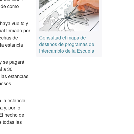
n de como
 haya vuelto y
nal firmado por
fechas de
Consultad el mapa de
destinos de programas de
 la estancia
intercambio de la Escuela
 y se pagará
l a 30
 las estancias
meses
 la estancia,
 y, por lo
 El hecho de
e todas las