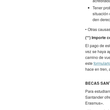
acreditad
Tener pro
situación 
den derec
• Otras causas
(**) Importe 
El pago de est
vez se haya ap
camino de vuel
este
formulari
hace en tren,
BECAS SAN
Para estudian
Santander ofr
Erasmus+.