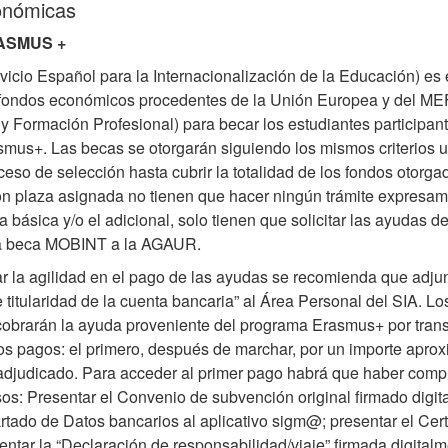
onómicas
ASMUS +
vicio Español para la Internacionalización de la Educación) es 
s fondos económicos procedentes de la Unión Europea y del MEF
 Formación Profesional) para becar los estudiantes participant
mus+. Las becas se otorgarán siguiendo los mismos criterios ut
ceso de selección hasta cubrir la totalidad de los fondos otorga
on plaza asignada no tienen que hacer ningún trámite expresam
da básica y/o el adicional, solo tienen que solicitar las ayudas 
la beca MOBINT a la AGAUR.
r la agilidad en el pago de las ayudas se recomienda que adjun
e titularidad de la cuenta bancaria” al Área Personal del SIA. Lo
 cobrarán la ayuda proveniente del programa Erasmus+ por trans
os pagos: el primero, después de marchar, por un importe apro
 adjudicado. Para acceder al primer pago habrá que haber comp
os: Presentar el Convenio de subvención original firmado digit
artado de Datos bancarios al aplicativo sigm@; presentar el Cert
entar la “Declaración de responsabilidad/viaje” firmada digitalm