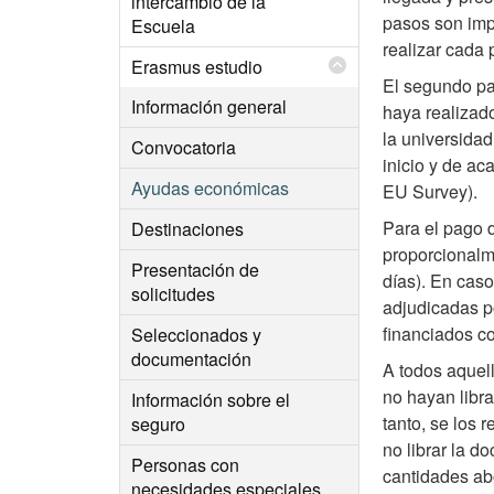
intercambio de la
pasos son imp
Escuela
realizar cada 
Erasmus estudio
El segundo pag
Información general
haya realizado
la universida
Convocatoria
inicio y de ac
Ayudas económicas
EU Survey).
Para el pago d
Destinaciones
proporcionalme
Presentación de
días). En caso
solicitudes
adjudicadas p
financiados co
Seleccionados y
documentación
A todos aquell
no hayan libra
Información sobre el
tanto, se los 
seguro
no librar la d
Personas con
cantidades a
necesidades especiales