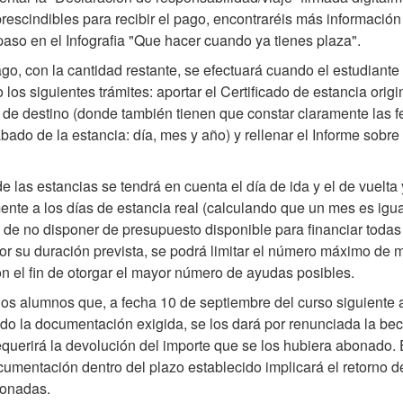
rescindibles para recibir el pago, encontraréis más informació
paso en el Infografia "Que hacer cuando ya tienes plaza".
o, con la cantidad restante, se efectuará cuando el estudiante
 los siguientes trámites: aportar el Certificado de estancia origi
d de destino (donde también tienen que constar claramente las 
abado de la estancia: día, mes y año) y rellenar el Informe sobre
e las estancias se tendrá en cuenta el día de ida y el de vuelta
nte a los días de estancia real (calculando que un mes es igua
 de no disponer de presupuesto disponible para financiar todas
or su duración prevista, se podrá limitar el número máximo de 
n el fin de otorgar el mayor número de ayudas posibles.
os alumnos que, a fecha 10 de septiembre del curso siguiente a
do la documentación exigida, se los dará por renunciada la beca
requerirá la devolución del importe que se los hubiera abonado.
ocumentación dentro del plazo establecido implicará el retorno d
bonadas.