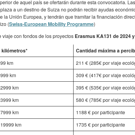
erior de aquel país se ofertarán durante esta convocatoria. La
plaza a un destino de Suiza no podrán recibir ayudas económi
 la Unión Europea, y tendrán que tramitar la financiación dire
izo (
Swiss-European Mobility Programme
)
 viaje con fondos de los proyectos
Erasmus KA131 de 2024 y
 kilómetros*
Cantidad máxima a percib
499 km
211 € (285€ por viaje ecoló
1999 km
309 € (417€ por viaje ecoló
 2999 km
395 € (535€ por viaje ecoló
 3999 km
580 € (785€ por viaje ecoló
 7999 km
1188 € por participante
y 19999 km
1735 € por participante