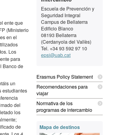
Escuela de Prevención y
Seguridad Integral
Campus de Bellaterra
el ente que
Edificio Blanco
P (Ministerio
08193 Bellaterra
es en el
(Cerdanyola del Vallès)
ilizados
Tel. +34 93 592 97 10
dos. Los
epsi@uab.cat
ente para
del Banco de
Erasmus Policy Statement
táis un
Recomendaciones para
s estudiantes
viajar
ferencia
Normativa de los
ximado del
programas de intercambio
letado los
almente;
ificado de
Mapa de destinos
ente. Los 4