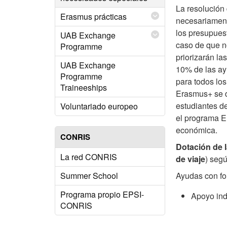
La resolución 
Erasmus prácticas
necesariament
los presupuest
UAB Exchange
caso de que n
Programme
priorizarán la
UAB Exchange
10% de las ay
Programme
para todos los
Traineeships
Erasmus+ se d
estudiantes d
Voluntariado europeo
el programa E
económica.
CONRIS
Dotación de 
La red CONRIS
de viaje
) segú
Summer School
Ayudas con fo
Programa propio EPSI-
Apoyo ind
CONRIS