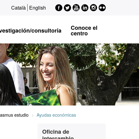
Facebook
Twitter
Youtube
LinkedIn
Instagram
Flickr
Català
English
EPSI
EPSI
EPSI
EPSI
EPSI
Conoce el
vestigación/consultoría
centro
asmus estudio
Ayudas económicas
Información
Contacto
Oficina de
complementaria
intercambio