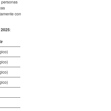
s personas
cas
ctamente con
 2025
:
ir
gico)
gico)
gico)
gico)