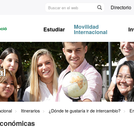
Buscar
Directorio
en
U
el
A
web
Movilidad
Estudiar
In
B
Internacional
al
acional
Itinerarios
¿Dónde te gustaría ir de intercambio?
Er
económicas