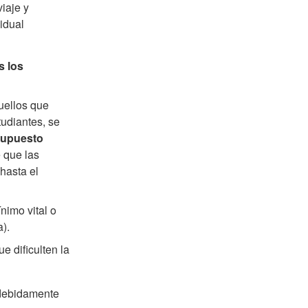
iaje y
idual
s los
uellos que
udiantes, se
supuesto
 que las
hasta el
nimo vital o
).
 dificulten la
 debidamente