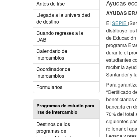
Ayudas ec
Antes de irse
AYUDAS ER
Llegada a la universidad
de destino
El
SEPIE
(Ser
distribuye lo
Cuando regreses a la
de Educación y
UAB
programa Eras
Calendario de
durante el pro
intercambios
estudiantes c
recibir la ayu
Coordinador de
Santander y 
intercambios
Para garantiza
Formularios
“Certificado d
beneficiarios
Programas de estudio para
bancaria en d
irse de intercambio
70% del total
siguientes pas
Destinos de los
rellenar el ap
programas de
llegada y pres