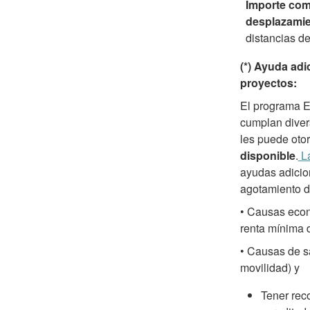
Importe com
desplazamie
distancias d
(*) Ayuda ad
proyectos:
El programa E
cumplan divers
les puede oto
disponible
.
La
ayudas adicion
agotamiento d
• Causas econ
renta mínima d
• Causas de s
movilidad) y
Tener rec