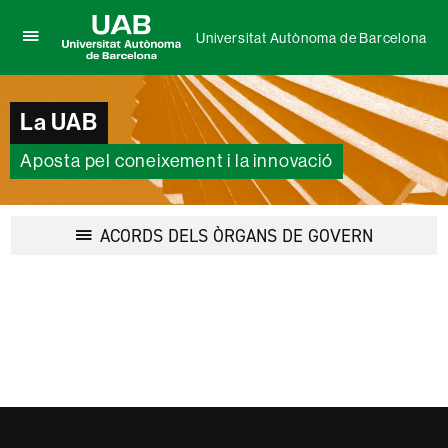
Universitat Autònoma de Barcelona
Prem
UAB
per
Universitat
desplegar
Autònoma
el
La UAB
de
menú
Barcelona
de
Aposta pel coneixement i la innovació
Universitat
Autònoma
de
Barcelona
Desplegar
ACORDS DELS ÒRGANS DE GOVERN
la
navegació