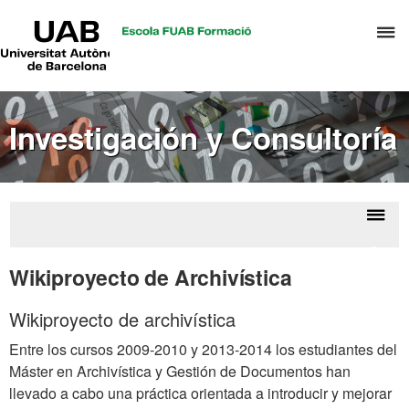
UAB
C
Universitat
Autònoma
a
de
p
Barcelona
d
Investigación y Consultoría
el
m
d
A
y
Despl
Inves
G
la
Wikiproyecto de Archivística
d
Cons
naveg
D
Wikiproyecto de archivística
Entre los cursos 2009-2010 y 2013-2014 los estudiantes del
Máster en Archivística y Gestión de Documentos han
llevado a cabo una práctica orientada a introducir y mejorar