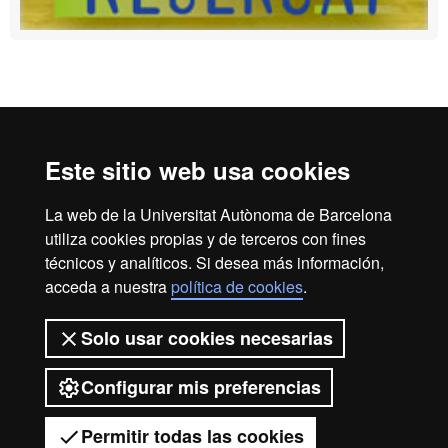
Reconocimiento internacional de la excelencia
HR
Este sitio web usa cookies
La web de la Universitat Autònoma de Barcelona
Excell
utiliza cookies propias y de terceros con fines
Inicio
Aviso Legal
Política de privacidad
técnicos y analíticos. Si desea más información,
Protección de datos
Sobre la web
acceda a nuestra
política de cookies
.
in
Somos una universidad líder que imparte una docencia de
Solo usar cookies necesarias
calidad, diversificada, multidisciplinaria y flexible, adecuada
a las necesidades de la sociedad y adaptada a los nuevos
Configurar mis preferencias
modelos de la Europa del conocimiento. La UAB es
Resea
reconocida internacionalmente por la calidad y el carácter
innovador de su investigación.
Permitir todas las cookies