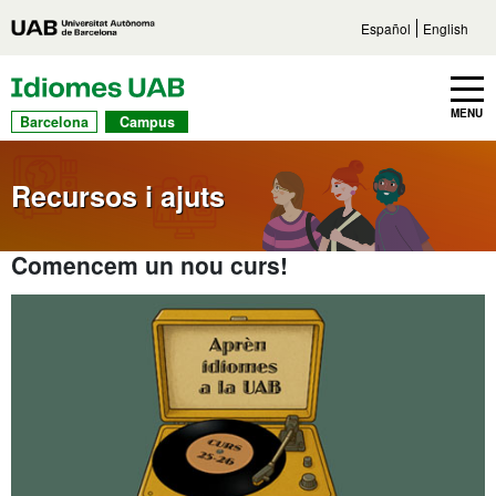
Vés al contingut principal
Accés directe a les seccions
Vés a la navegaci
Español
English
UAB Idiomes
Toggle navbar
MENU
Barcelona
Campus
Recursos i ajuts
Comencem un nou curs!