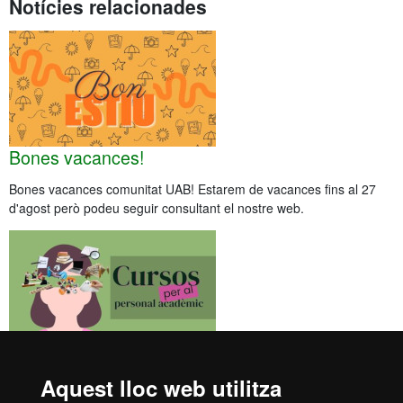
Notícies relacionades
Bones vacances!
Bones vacances comunitat UAB! Estarem de vacances fins al 27
d'agost però podeu seguir consultant el nostre web.
Oferta d’idiomes per al professorat
Aquest lloc web utilitza
Consulta els cursos i les convocatòries d’exàmens que ofereix el