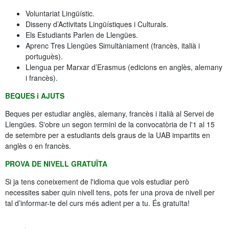
Voluntariat Lingüístic.
Disseny d’Activitats Lingüístiques i Culturals.
Els Estudiants Parlen de Llengües.
Aprenc Tres Llengües Simultàniament (francès, italià i
portuguès).
Llengua per Marxar d’Erasmus (edicions en anglès, alemany
i francès).
BEQUES i AJUTS
Beques per estudiar anglès, alemany, francès i italià al Servei de
Llengües. S'obre un segon termini de la convocatòria de l'1 al 15
de setembre per a estudiants dels graus de la UAB impartits en
anglès o en francès.
PROVA DE NIVELL GRATUÏTA
Si ja tens coneixement de l'idioma que vols estudiar però
necessites saber quin nivell tens, pots fer una prova de nivell per
tal d’informar-te del curs més adient per a tu. És gratuïta!