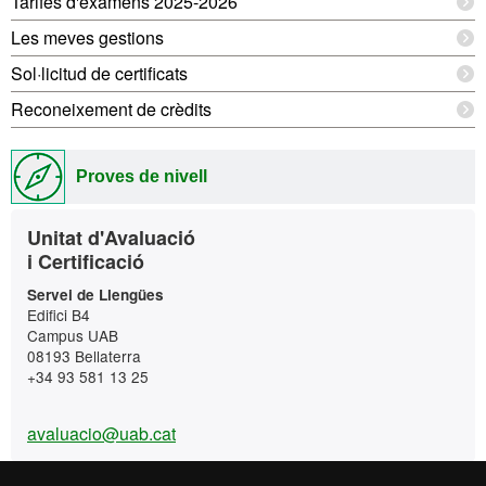
Tarifes d'exàmens 2025-2026
Les meves gestions
Sol·licitud de certificats
Reconeixement de crèdits
Proves de nivell
Contacte
Unitat d'Avaluació
i Certificació
Servei de Llengües
Edifici B4
Campus UAB
08193 Bellaterra
+34 93 581 13 25
avaluacio@uab.cat