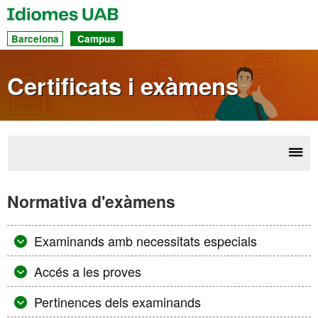
UAB
Idiomes
Ac
Barcelona
Campus
dir
a
Certificats i exàmens
les
sec
Desp
Cert
la
Normativa d'exàmens
ex
nave
Examinands amb necessitats especials
Accés a les proves
Pertinences dels examinands