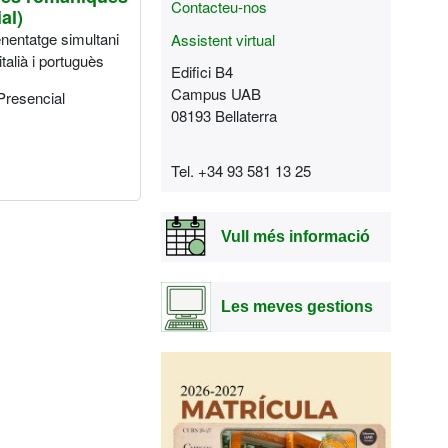
Contacteu-nos
al)
enentatge simultani
Assistent virtual
italià i portuguès
Edifici B4
Campus UAB
Presencial
08193 Bellaterra
Tel. +34 93 581 13 25
Vull més informació
Les meves gestions