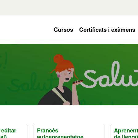
acio del site
null
Cursos
Certificats i exàmens
reditar
Francès
Aprenent
al)
autoaprenentatge
de lleng