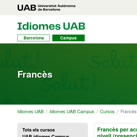
Vés al contingut principal
Accés directe a les seccions
Vés a la naveg
UAB Idiomes
Toggle navbar
Barcelona
Campus
Francès
Idiomes UAB
Idiomes UAB Campus
Cursos
Francès
Francès per ac
Tots els cursos
nivell (presenci
UAB idiomes Campus