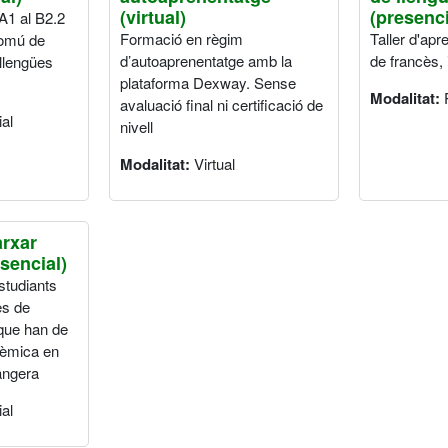
(virtual)
(presenci
A1 al B2.2
Formació en règim
Taller d'apr
comú de
d’autoaprenentatge amb la
de francès, 
 llengües
plataforma Dexway. Sense
Modalitat:
avaluació final ni certificació de
al
nivell
Modalitat:
Virtual
rxar
sencial)
studiants
es de
 que han de
dèmica en
angera
al