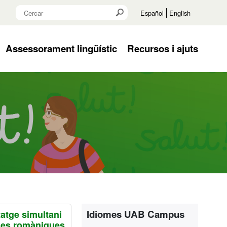
Cercar
Cercar
Cercar
Español
English
Assessorament lingüístic
Recursos i ajuts
Informació compleme
Contacte
Idiomes UAB Campus
atge simultani
ües romàniques