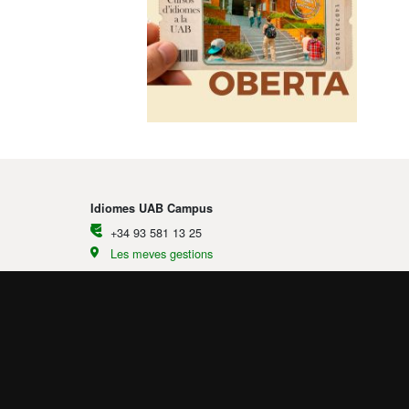
Idiomes UAB Campus
+34 93 581 13 25
Les meves gestions
Contacteu-nos
Edifici B4
Campus UAB
08193 Bellaterra
Instagram
|
Youtube
|
Facebook