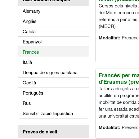
Cursos dels nivells 
Alemany
del Marc europeu 
referència per a les
Anglès
(MECR)
Català
Modalitat:
Presenci
Espanyol
Francès
Italià
Llengua de signes catalana
Francès per ma
d'Erasmus (pre
Occità
Tallers adreçats a e
Portuguès
acollits en program
mobilitat de sortida
Rus
fer una estada aca
Sensibilització lingüística
una universitat estr
Modalitat:
Presenci
Proves de nivell