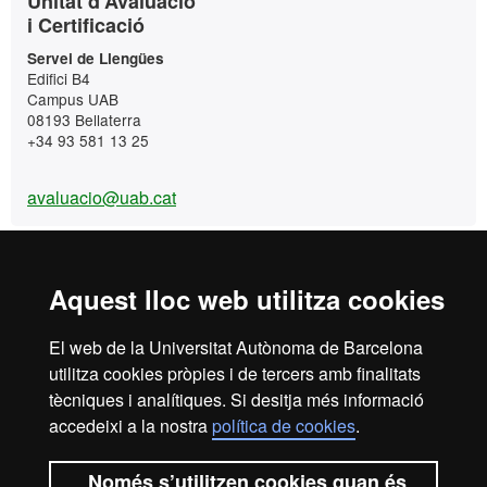
Contacte
Unitat d'Avaluació
i Certificació
Servei de Llengües
Edifici B4
Campus UAB
08193 Bellaterra
+34 93 581 13 25
avaluacio@uab.cat
Idiomes UAB Campus
Aquest lloc web utilitza cookies
+34 93 581 13 25
El web de la Universitat Autònoma de Barcelona
Les meves gestions
utilitza cookies pròpies i de tercers amb finalitats
Contacteu-nos
tècniques i analítiques. Si desitja més informació
accedeixi a la nostra
política de cookies
.
Edifici B4
Campus UAB
Només s’utilitzen cookies quan és
08193 Bellaterra