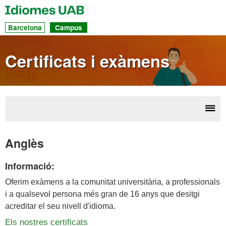
UAB
Idiomes
Ac
Barcelona
Campus
dir
a
Certificats i exàmens
les
sec
Desp
Cert
la
Anglès
ex
nave
Informació:
Oferim exàmens a la comunitat universitària, a professionals
i a qualsevol persona més gran de 16 anys que desitgi
acreditar el seu nivell d'idioma.
Els nostres certificats