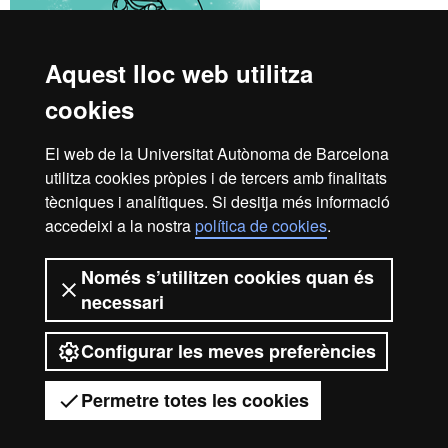
Aquest lloc web utilitza
cookies
Idiomes UAB Campus
El web de la Universitat Autònoma de Barcelona
+34 93 581 13 25
utilitza cookies pròpies i de tercers amb finalitats
tècniques i analítiques. Si desitja més informació
Les meves gestions
accedeixi a la nostra
política de cookies
.
Contacteu-nos
Només s’utilitzen cookies quan és
Edifici B4
necessari
Campus UAB
08193 Bellaterra
Instagram
|
Youtube
|
Configurar les meves preferències
Facebook
Permetre totes les cookies