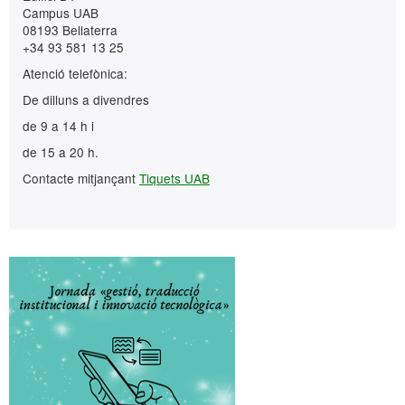
Campus UAB
08193 Bellaterra
+34 93 581 13 25
Atenció telefònica:
De dilluns a divendres
de 9 a 14 h i
de 15 a 20 h.
Contacte mitjançant
Tiquets UAB