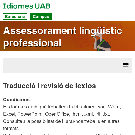
UAB
Idiomes
Ac
Barcelona
Campus
dir
Assessorament lingüístic
a
professional
les
sec
Desp
Ass
la
l
Traducció i revisió de textos
nave
Condicions
Els formats amb què treballem habitualment són: Word,
Excel, PowerPoint, OpenOffice, .html, .xml, .rtf, .txt.
Consulteu la possibilitat de lliurar-nos treballs en altres
formats.