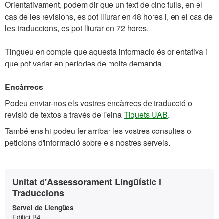
Orientativament, podem dir que un text de cinc fulls, en el
cas de les revisions, es pot lliurar en 48 hores i, en el cas de
les traduccions, es pot lliurar en 72 hores.
Tingueu en compte que aquesta informació és orientativa i
que pot variar en períodes de molta demanda.
Encàrrecs
Podeu enviar-nos els vostres encàrrecs de traducció o
revisió de textos a través de l'eina
Tiquets UAB
.
També ens hi podeu fer arribar les vostres consultes o
peticions d'informació sobre els nostres serveis.
Informació
Contacte
Unitat d'Assessorament Lingüístic i
complementària
Traduccions
Servei de Llengües
Edifici B4