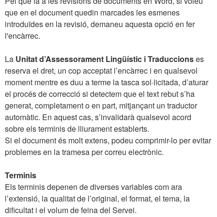
Pel que fa a les revisions de documents en Word, si voleu
que en el document quedin marcades les esmenes
introduïdes en la revisió, demaneu aquesta opció en fer
l'encàrrec.
La
Unitat d’Assessorament Lingüístic i Traduccions
es
reserva el dret, un cop acceptat l’encàrrec i en qualsevol
moment mentre es duu a terme la tasca sol·licitada, d’aturar
el procés de correcció si detectem que el text rebut s’ha
generat, completament o en part, mitjançant un traductor
automàtic. En aquest cas, s’invalidarà qualsevol acord
sobre els terminis de lliurament establerts.
Si el document és molt extens, podeu comprimir-lo per evitar
problemes en la tramesa per correu electrònic.
Terminis
Els terminis depenen de diverses variables com ara
l’extensió, la qualitat de l’original, el format, el tema, la
dificultat i el volum de feina del Servei.