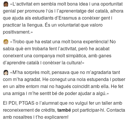
👩🏾 «L‘activitat em sembla molt bona idea i una oportunitat
genial per promoure l‘ús i l’aprenentatge del català, alhora
que ajuda als estudiants d’Erasmus a conèixer gent i
practicar la llengua. És un voluntariat que valoro
positivament.»
🧑🏼 «Trobo que ha estat una molt bona experiència! No
sabia què em trobaria fent l’activitat, però he acabat
coneixent una companya molt simpàtica, amb ganes
d’aprendre català i conèixer la cultura!»
👩🏻 «M’ha sorprès molt, pensava que no m’agradaria tant
com m’ha agradat. He conegut una noia estupenda i potser
en un altre entorn mai no hagués coincidit amb ella. He fet
una amiga i m’he sentit bé de poder ajudar a algú.»
El PDI, PTGAS o l’alumnat que no vulgui fer un taller amb
reconeixement de crèdits,
també
pot participar-hi. Contacta
amb nosaltres i t’ho explicarem!