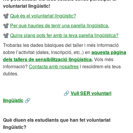
voluntariat lingüístic!
📽
Què és el voluntariat lingüístic?
📽
Per què hauries de tenir una parella lingüística.
📽
Quins plans pots fer amb la teva parella lingüística?
Trobaràs les dades bàsiques del taller i més informació
sobre l’activitat (dates, inscripció, etc..) en
aquesta pàgina
dels tallers de sensibilització lingüística
.
Vols més
informació?
Contacta amb nosaltres
i resoldrem els teus
dubtes.
🔗
Vull SER voluntari
lingüístic
🔗
Què diuen els estudiants que han fet voluntariat
lingüístic?