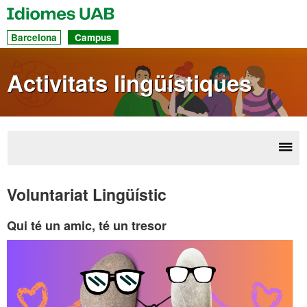
UAB
Idiomes
Ac
Barcelona
Campus
dir
a
Activitats lingüístiques
les
sec
Desp
Ac
la
ling
Voluntariat Lingüístic
nave
Qui té un amic, té un tresor