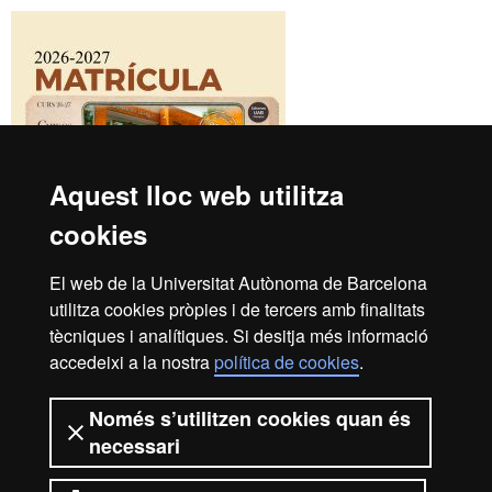
Aquest lloc web utilitza
cookies
El web de la Universitat Autònoma de Barcelona
utilitza cookies pròpies i de tercers amb finalitats
Idiomes UAB Campus
tècniques i analítiques. Si desitja més informació
+34 93 581 13 25
accedeixi a la nostra
política de cookies
.
Les meves gestions
Només s’utilitzen cookies quan és
Contacteu-nos
necessari
Edifici B4
Campus UAB
08193 Bellaterra