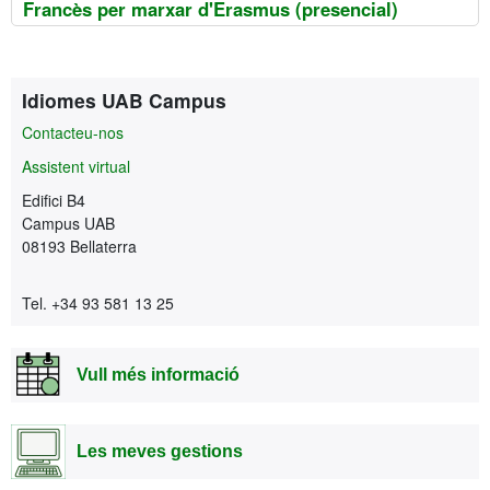
Francès per marxar d'Erasmus (presencial)
Informació complementària
Contacte
Idiomes UAB Campus
Contacteu-nos
Assistent virtual
Edifici B4
Campus UAB
08193 Bellaterra
Tel. +34 93 581 13 25
Vull més informació
Les meves gestions