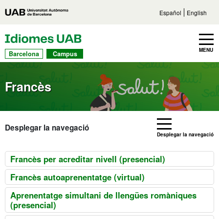
Vés al contingut principal
Accés directe a les seccions
Vés a la navegaci
Español
English
UAB Idiomes
Toggle navbar
MENU
Barcelona
Campus
Francès
Desplegar la navegació
Desplegar la navegació
Francès per acreditar nivell (presencial)
Francès autoaprenentatge (virtual)
Aprenentatge simultani de llengües romàniques
(presencial)