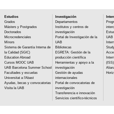
Estudios
Investigación
Inte
Grados
Departamentos
Prog
Másters y Postgrados
Institutos y centros de
inter
Doctorados
investigación
Estud
Microcredenciales
Portal de Investigación de la
UAB 
Mínors
UAB
Inter
Sistema de Garantía Interna de
Bibliotecas
Stud
la Calidad (SGIC)
EGRETA: Gestión de la
Acces
Education Abroad
producción científica
Inter
Cursos MOOC UAB
Herramientas y apoyo a la
(ISS)
UAB Barcelona Summer School
investigación
Alia
Facultades y escuelas
Gestión de ayudas
Hori
Universitat a l'Abast
internacionales
Ayudas, becas y convocatorias
Portal de convocatorias de
Visita la UAB
investigación
Transferencia e innovación
Servicios científico-técnicos