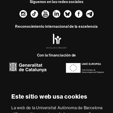
Síguenos en las redes sociales
Instagram
TikTok
YouTube
LinkedIn
Bluesky
Faceboo
Teleg
Reconocimiento internacional de la excelencia
HR
Excellence
in
Research
-
Con la financiación de
Euraxess
Sobre
esta
web
Aviso legal
Protección de datos
Sobre el
Este sitio web usa cookies
web
Accesibilidad web
Mapa del web UAB
La web de la Universitat Autònoma de Barcelona
Somos una universidad líder que imparte una docencia