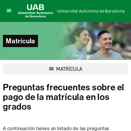
Universitat Autònoma de Barcelona
Clica
UAB
aquí
Universitat
para
Autònoma
desplegar
de
el
Matrícula
Barcelona
menú
de
Universitat
Autònoma
de
Desplegar
MATRÍCULA
Barcelona
la
navegación
Preguntas frecuentes sobre el
pago de la matrícula en los
grados
A continuación tienes un listado de las preguntas