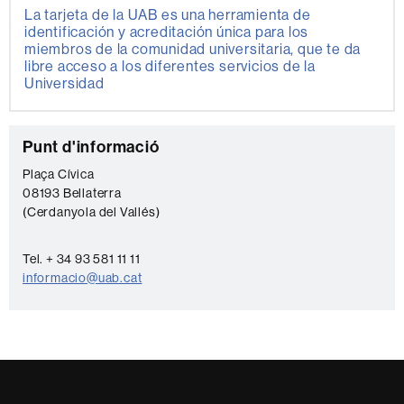
La tarjeta de la UAB es una herramienta de
identificación y acreditación única para los
miembros de la comunidad universitaria, que te da
libre acceso a los diferentes servicios de la
Universidad
C
Punt d'informació
o
Plaça Cívica
08193 Bellaterra
n
(Cerdanyola del Vallés)
t
a
Tel. + 34 93 581 11 11
c
informacio@uab.cat
t
o