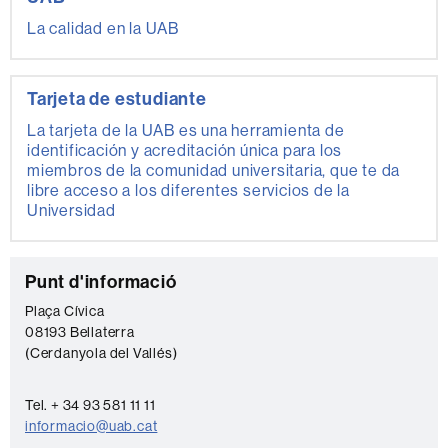
La calidad en la UAB
Tarjeta de estudiante
La tarjeta de la UAB es una herramienta de
identificación y acreditación única para los
miembros de la comunidad universitaria, que te da
libre acceso a los diferentes servicios de la
Universidad
C
Punt d'informació
o
Plaça Cívica
08193 Bellaterra
n
(Cerdanyola del Vallés)
t
a
Tel. + 34 93 581 11 11
c
informacio@uab.cat