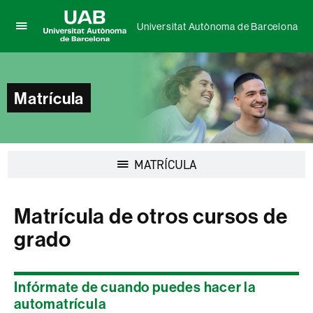
Universitat Autònoma de Barcelona
Clica
UAB
aquí
Universitat
para
Autònoma
desplegar
de
Matrícula
el
Barcelona
menú
de
Universitat
Autònoma
Desplegar
MATRÍCULA
de
la
Barcelona
navegación
Matrícula de otros cursos de
grado
Infórmate de cuando puedes hacer la
automatrícula