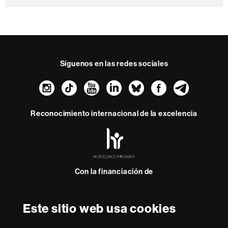
t
o
Síguenos en las redes sociales
Instagram
TikTok
YouTube
LinkedIn
Bluesky
Faceboo
Teleg
Reconocimiento internacional de la excelencia
HR
Excellence
in
Research
Con la financiación de
-
Euraxess
Este sitio web usa cookies
Sobre