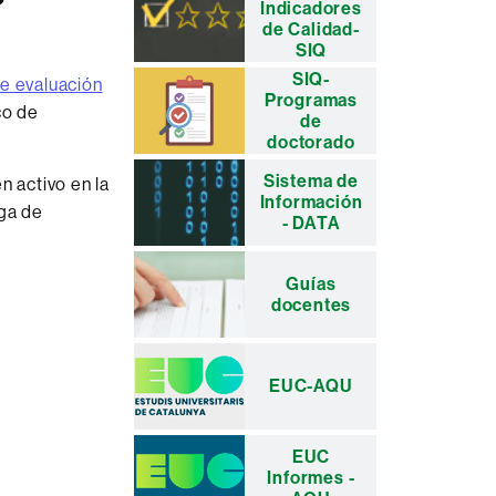
Indicadores
complementaria
de Calidad-
SIQ
SIQ-
de evaluación
Programas
co de
de
doctorado
Sistema de
n activo en la
Información
ga de
- DATA
Guías
docentes
EUC-AQU
EUC
Informes -