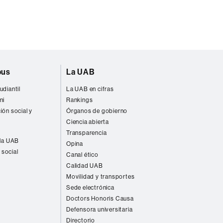
pus
La UAB
udiantil
La UAB en cifras
ni
Rankings
ión social y
Órganos de gobierno
Ciencia abierta
Transparencia
 la UAB
Opina
 social
Canal ético
Calidad UAB
Movilidad y transportes
Sede electrónica
Doctors Honoris Causa
Defensora universitaria
Directorio