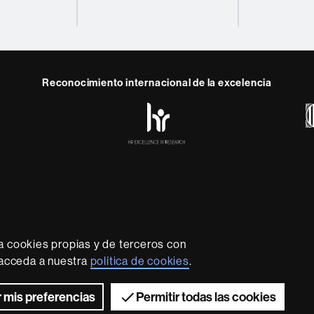
Reconocimiento internacional de la excelencia
HR
y
ebook
Telegram
Excellence
in
Research
-
Euraxess
rotección de datos
Sobre el web
Accesibilidad web
Mapa
sidad líder que imparte una docencia de calidad y excelenci
lexible, adecuada a las necesidades de la sociedad y adapta
a cookies propias y de terceros con
nocimiento. La UAB es reconocida internacionalmente por la c
, acceda a nuestra
política de cookies
.
innovador de su investigación.
2026 Universitat Autònoma de Barcelona
 mis preferencias
Permitir todas las cookies