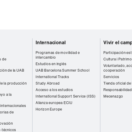
Internacional
Vivir el cam
Programas de movilidad e
Participación est
intercambio
s de
Cultura i Patrimo
Estudios en inglés
Voluntariado, acc
ación de la UAB
UAB Barcelona Summer School
cooperación
International Tracks
Servicios
e la producción
Study Abroad
Tienda oficial de
Acceso a los estudios
Responsabilidad
yo a la
International Support Service (ISS)
Mecenazgo
Alianza europea ECIU
internacionales
Horizon Europe
orias de
novación
o-técnicos