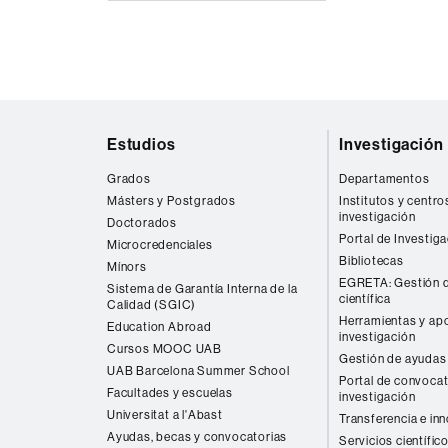
Mapa
Estudios
Investigación
web
Grados
Departamentos
Másters y Postgrados
Institutos y centro
investigación
Doctorados
Portal de Investig
Microcredenciales
Bibliotecas
Mínors
EGRETA: Gestión d
Sistema de Garantía Interna de la
científica
Calidad (SGIC)
Herramientas y apo
Education Abroad
investigación
Cursos MOOC UAB
Gestión de ayudas 
UAB Barcelona Summer School
Portal de convocat
Facultades y escuelas
investigación
Universitat a l'Abast
Transferencia e in
Ayudas, becas y convocatorias
Servicios científic