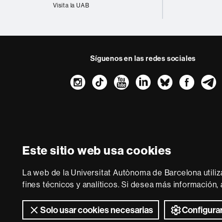
Visita la UAB
Síguenos en las redes sociales
Instagram
TikTok
YouTube
LinkedIn
Bluesk
Fac
Sobre
esta
web
Aviso legal
P
Este sitio web usa cookies
Somos una univer
multidisciplinaria y f
La web de la Universitat Autònoma de Barcelona utiliz
de la Europa del co
fines técnicos y analíticos. Si desea más información
Solo usar cookies necesarias
Configurar