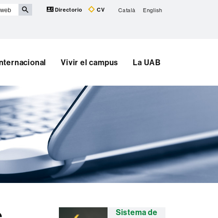
Directorio
CV
Català
English
Internacional
Vivir el campus
La UAB
Información
e
Sistema de