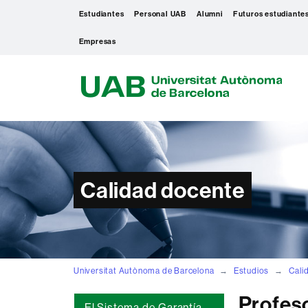
Estudiantes
Personal UAB
Alumni
Futuros estudiante
Empresas
U
A
B
Calidad docente
Universitat Autònoma de Barcelona
Estudios
Cali
Profeso
El Sistema de Garantía