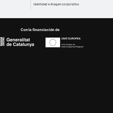
Identidad e imagen corporativa
Con la financiación de
 del web UAB
a, diversificada,
da a los nuevos modelos
alidad y el carácter