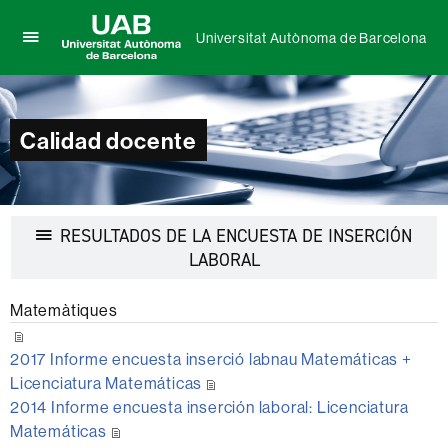
Universitat Autònoma de Barcelona
Clica
UAB
aquí
Universitat
para
Autònoma
desplegar
de
Calidad docente
el
Barcelona
menú
de
Universitat
Autònoma
RESULTADOS DE LA ENCUESTA DE INSERCIÓN
de
Barcelona
Desplegar
LABORAL
la
navegación
Matemàtiques
2017 Informe encuesta inserció labnau Matemáticas +
Licenciatura Matemáticas
2014 Informe encuesta inserción laboral: Licenciatura
Matemáticas