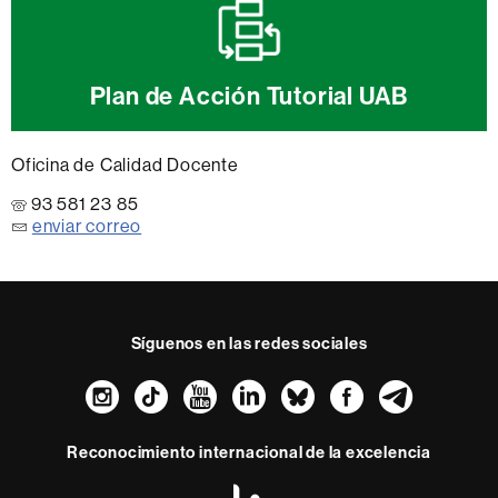
Plan de Acción Tutorial UAB
Oficina de Calidad Docente
93 581 23 85
enviar correo
Síguenos en las redes sociales
Instagram
TikTok
YouTube
LinkedIn
Bluesky
Faceboo
Teleg
Reconocimiento internacional de la excelencia
HR