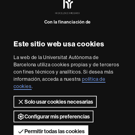
Excellence
in
Research
Con la financiación de
-
Euraxess
Este sitio web usa cookies
Sobre
esta
La web de la Universitat Autònoma de
web
Aviso legal
Protección de datos
Sobre el
Barcelona utiliza cookies propias y de terceros
con fines técnicos y analíticos. Si desea más
web
Accesibilidad web
Mapa del web UAB
información, acceda a nuestra
política de
Somos una universidad líder que imparte una docencia
cookies
.
de calidad y excelencia, diversificada, multidisciplinaria y
flexible, adecuada a las necesidades de la sociedad y
Solo usar cookies necesarias
adaptada a los nuevos modelos de la Europa del
conocimiento. La UAB es reconocida internacionalmente
por la calidad y el carácter innovador de su investigación.
Configurar mis preferencias
2026 Universitat Autònoma de Barcelona
Permitir todas las cookies