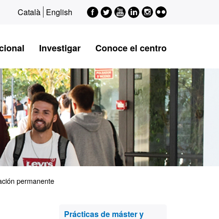
Facebook
Twitter
Youtube
LinkedIn
Instagram
Flickr
Català
English
cional
Investigar
Conoce el centro
mación permanente
Información
Prácticas de máster y