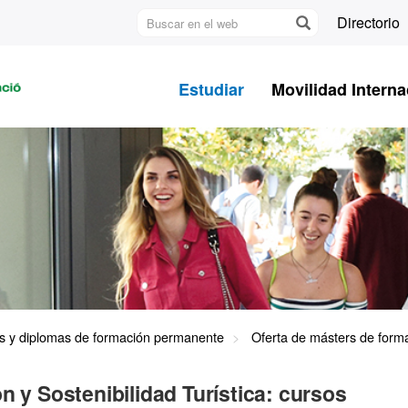
Buscar
Directorio
en
U
el
A
web
Estudiar
Movilidad Interna
B
s y diplomas de formación permanente
Oferta de másters de for
n y Sostenibilidad Turística: cursos