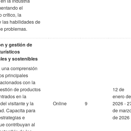
en la industria
omentando el
crítico, la
y las habilidades de
de problemas.
ón y gestión de
urísticos
les y sostenibles
a una comprensión
los principales
lacionados con la
gestión de productos
12 de
entrados en la
enero de
del visitante y la
Online
9
2026 - 2
ad. Capacita para
de marz
estrategias e
de 2026
que contribuyan al