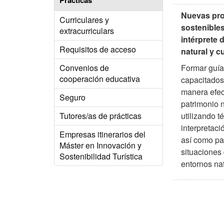
Prácticas
Nuevas pro
Curriculares y
sostenibles
extracurriculars
intérprete 
Requisitos de acceso
natural y cu
Formar guía
Convenios de
cooperación educativa
capacitados
manera efect
Seguro
patrimonio n
utilizando t
Tutores/as de prácticas
interpretaci
Empresas itinerarios del
así como pa
Máster en Innovación y
situaciones
Sostenibilidad Turística
entornos nat