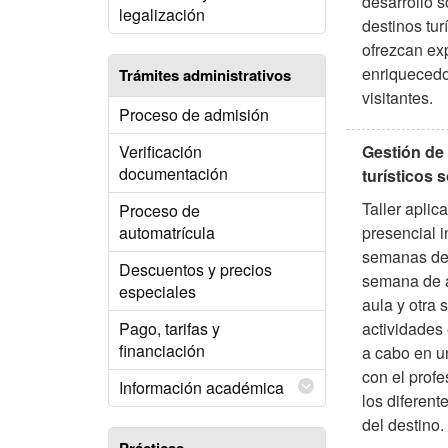
desarrollo s
legalización
destinos tur
ofrezcan ex
enriquecedo
Trámites administrativos
visitantes.
Proceso de admisión
Gestión de
Verificación
documentación
turísticos 
Taller aplic
Proceso de
presencial i
automatrícula
semanas de 
Descuentos y precios
semana de a
especiales
aula y otra
actividades 
Pago, tarifas y
financiación
a cabo en un
con el profe
Información académica
los diferent
del destino.