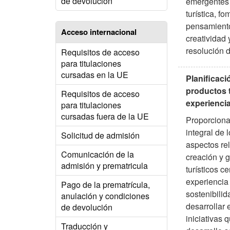
de devolución
emergentes 
turística, f
pensamiento 
Acceso internacional
creatividad 
resolución 
Requisitos de acceso
para titulaciones
cursadas en la UE
Planificaci
productos t
Requisitos de acceso
experiencia
para titulaciones
cursadas fuera de la UE
Proporcion
integral de 
Solicitud de admisión
aspectos re
Comunicación de la
creación y 
admisión y prematricula
turísticos c
experiencia 
Pago de la prematrícula,
sostenibilid
anulación y condiciones
desarrollar 
de devolución
iniciativas 
Traducción y