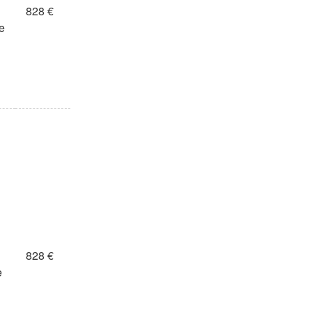
828 €
e
828 €
e