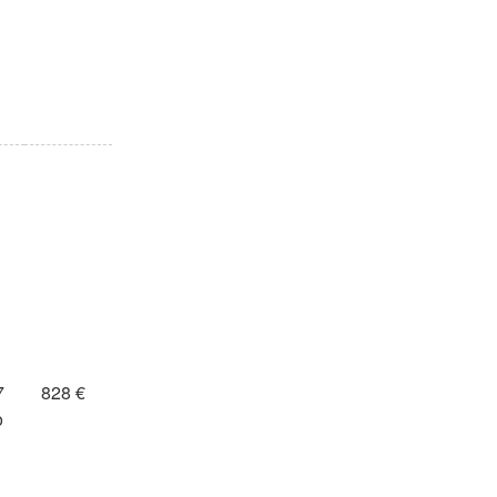
7
828 €
o