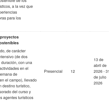
ostenible de los
ísticos, a la vez que
periencias
ras para los
 proyectos
sostenibles
ado, de carácter
ntensivo (de dos
13 de
duración, con una
abril de
ctividades en el
Presencial
12
2026 - 3
 semana de
de julio
en el campo), llevado
2026
 destino turístico,
sorado del curso y
es agentes turísticos