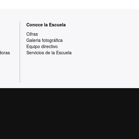
Conoce la Escuela
Cifras
Galeria fotográfica
Equipo directivo
doras
Servicios de la Escuela
Protección de datos
Sobre la web
e calidad, diversificada, multidisciplinaria y
adaptada a los nuevos modelos de la Europa del
 por la calidad y el carácter innovador de su