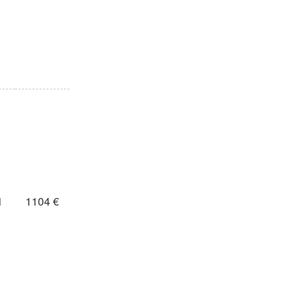
1
1104 €