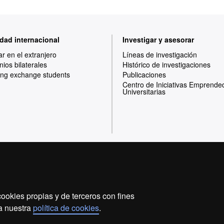
dad internacional
Investigar y asesorar
ar en el extranjero
Líneas de investigación
ios bilaterales
Histórico de investigaciones
ng exchange students
Publicaciones
Centro de Iniciativas Emprende
Universitarias
Inicio
Aviso legal
Política de privacidad
ookies propias y de terceros con fines
Somos una universidad líder que imparte una docencia d
 a nuestra
política de cookies
.
flexible, adecuada a las necesidades de la sociedad y 
conocimiento. La UAB es reconocida internacionalmente