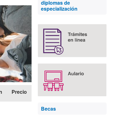
diplomas de
complementaria
especialización
n
Precio
Becas