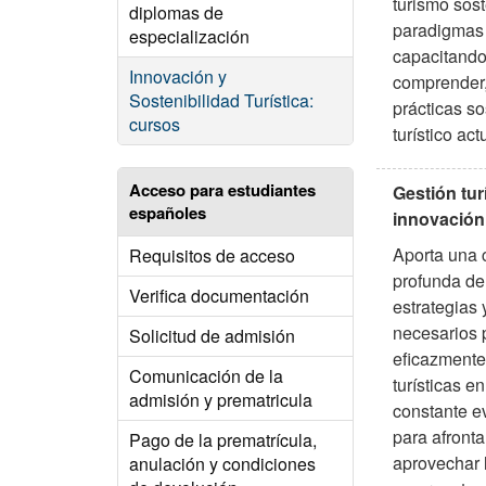
turismo sost
diplomas de
paradigmas t
especialización
capacitando
Innovación y
comprender, 
Sostenibilidad Turística:
prácticas so
cursos
turístico act
Acceso para estudiantes
Gestión tur
españoles
innovación 
Aporta una
Requisitos de acceso
profunda de
Verifica documentación
estrategias 
necesarios 
Solicitud de admisión
eficazmente
Comunicación de la
turísticas e
admisión y prematricula
constante e
para afrontar
Pago de la prematrícula,
aprovechar 
anulación y condiciones