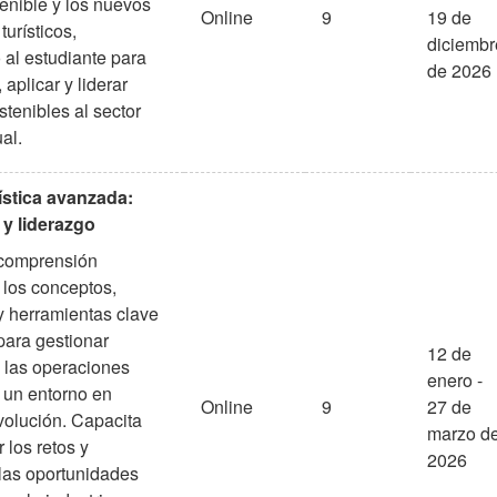
enible y los nuevos
Online
9
19 de
urísticos,
diciembr
 al estudiante para
de 2026
aplicar y liderar
stenibles al sector
ual.
ística avanzada:
y liderazgo
 comprensión
 los conceptos,
y herramientas clave
para gestionar
12 de
 las operaciones
enero -
n un entorno en
Online
9
27 de
volución. Capacita
marzo d
 los retos y
2026
las oportunidades