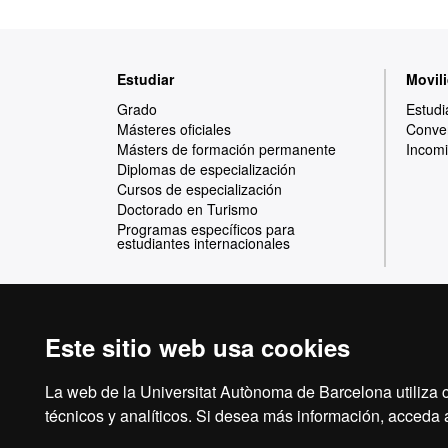
Mapa
Estudiar
Movili
web
Grado
Estudi
Másteres oficiales
Conven
Másters de formación permanente
Incomi
Diplomas de especialización
Cursos de especialización
Doctorado en Turismo
Programas específicos para
estudiantes internacionales
Este sitio web usa cookies
Reconocimiento internacional de la excelencia
HR
La web de la Universitat Autònoma de Barcelona utiliza c
técnicos y analíticos. Si desea más información, acceda