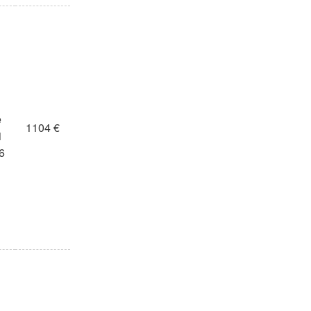
e
1104 €
1
6