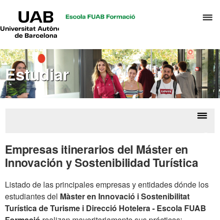
UAB
C
Universitat
Autònoma
a
de
p
Barcelona
d
Estudiar
el
m
d
T
y
Despl
Ofer
D
la
mást
Empresas itinerarios del Máster en
H
form
naveg
Innovación y Sostenibilidad Turística
perm
Listado de las principales empresas y entidades dónde los
estudiantes del
Màster en Innovació i Sostenibilitat
Turística
de Turisme i Direcció Hotelera - Escola FUAB
Formació
realizan mayoritariamente sus prácticas: