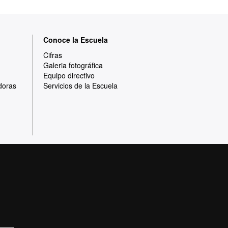
Conoce la Escuela
Cifras
Galeria fotográfica
Equipo directivo
doras
Servicios de la Escuela
Protección de datos
Sobre la web
e calidad, diversificada, multidisciplinaria y
adaptada a los nuevos modelos de la Europa del
 por la calidad y el carácter innovador de su