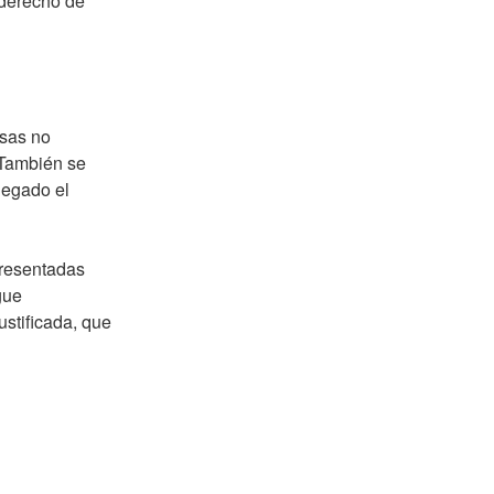
l derecho de
usas no
. También se
negado el
presentadas
gue
stificada, que