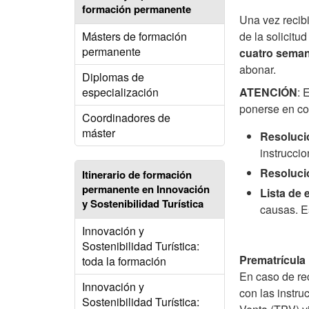
formación permanente
Una vez recibi
Másters de formación
de la solicitu
permanente
cuatro sema
abonar.
Diplomas de
especialización
ATENCIÓN
: 
ponerse en co
Coordinadores de
máster
Resoluci
instruccio
Resoluci
Itinerario de formación
permanente en Innovación
Lista de 
y Sostenibilidad Turística
causas. Es
Innovación y
Sostenibilidad Turística:
Prematrícula
toda la formación
En caso de rec
Innovación y
con las instru
Sostenibilidad Turística: