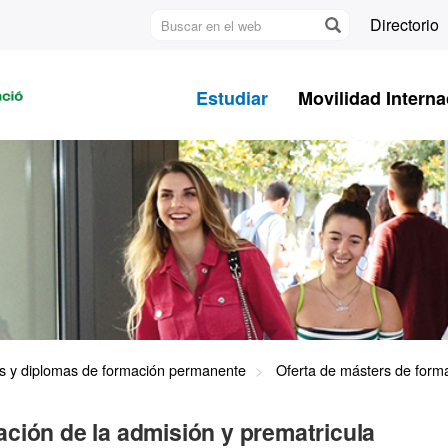
Buscar
Directorio
en
U
el
A
web
Estudiar
Movilidad Interna
B
s y diplomas de formación permanente
Oferta de másters de for
ción de la admisión y prematricula