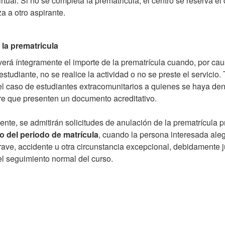
rtual. Si no se completa la prematricula, el centro se reserva e
za a otro aspirante.
 la prematricula
verá íntegramente el importe de la prematrícula cuando, por ca
estudiante, no se realice la actividad o no se preste el servicio
el caso de estudiantes extracomunitarios a quienes se haya de
re que presenten un documento acreditativo.
nte, se admitirán solicitudes de anulación de la prematrícula 
io del periodo de matrícula
, cuando la persona interesada ale
ve, accidente u otra circunstancia excepcional, debidamente ju
el seguimiento normal del curso.