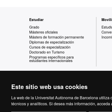
Mapa
Estudiar
Movili
web
Grado
Estudi
Másteres oficiales
Conven
Másters de formación permanente
Incomi
Diplomas de especialización
Cursos de especialización
Doctorado en Turismo
Programas específicos para
estudiantes internacionales
Este sitio web usa cookies
Reconocimiento internacional de la excelencia
HR
La web de la Universitat Autònoma de Barcelona utiliza c
técnicos y analíticos. Si desea más información, acceda