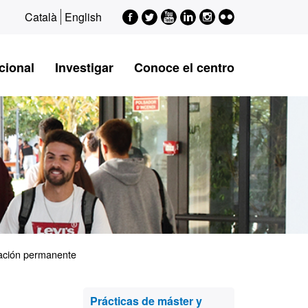
Facebook
Twitter
Youtube
LinkedIn
Instagram
Flickr
Català
English
cional
Investigar
Conoce el centro
mación permanente
Información
Prácticas de máster y