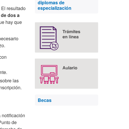
diplomas de
complementaria
especialización
. El resultado
 de dos a
que hay que
necesario
zo.
 con
nte.
 sobre las
nscripción.
Becas
 notificación
 Punto de