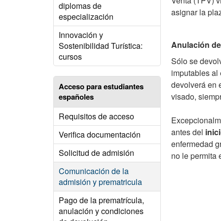
Venta (TPV) vi
diplomas de
asignar la pla
especialización
Innovación y
Anulación de
Sostenibilidad Turística:
cursos
Sólo se devol
imputables al 
devolverá en 
Acceso para estudiantes
visado, siemp
españoles
Requisitos de acceso
Excepcionalme
antes del
inic
Verifica documentación
enfermedad gra
Solicitud de admisión
no le permita 
Comunicación de la
admisión y prematricula
Pago de la prematrícula,
anulación y condiciones