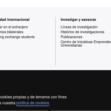
dad internacional
Investigar y asesorar
ar en el extranjero
Líneas de investigación
ios bilaterales
Histórico de investigaciones
ng exchange students
Publicaciones
Centro de Iniciativas Emprende
Universitarias
Inicio
Aviso legal
Política de privacidad
ookies propias y de terceros con fines
Somos una universidad líder que imparte una docencia d
 a nuestra
política de cookies
.
flexible, adecuada a las necesidades de la sociedad y 
conocimiento. La UAB es reconocida internacionalmente