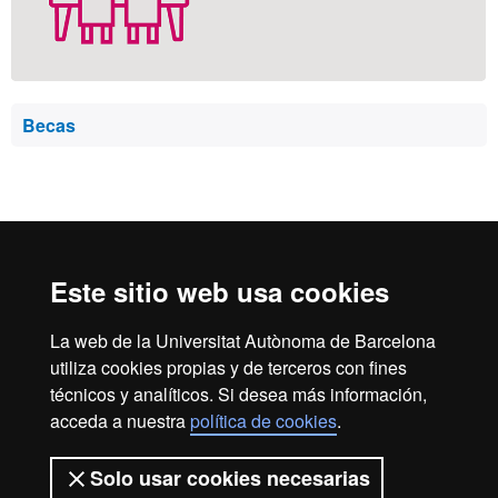
Becas
Reconocimiento internacional de la excelencia
HR
Este sitio web usa cookies
La web de la Universitat Autònoma de Barcelona
Excell
utiliza cookies propias y de terceros con fines
Inicio
Aviso legal
Política de privacidad
técnicos y analíticos. Si desea más información,
Protección de datos
Sobre la web
acceda a nuestra
política de cookies
.
in
Somos una universidad líder que imparte una docencia de
Solo usar cookies necesarias
calidad, diversificada, multidisciplinaria y flexible, adecuada