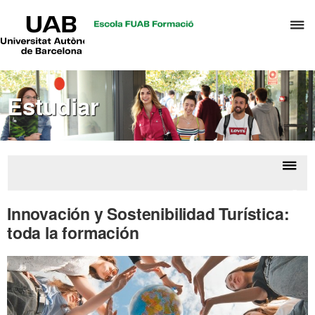
UAB
C
Universitat
Autònoma
a
de
p
Barcelona
d
Estudiar
el
m
d
T
y
Despl
Ofer
D
la
mást
Innovación y Sostenibilidad Turística:
H
form
naveg
toda la formación
perm