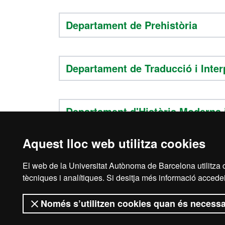
Departament de Prehistòria
Departament de Traducció i Interp
Departament d'Història Moderna
Aquest lloc web utilitza cookies
El web de la Universitat Autònoma de Barcelona utilitza c
Avís legal
Prot
tècniques i analítiques. Si desitja més informació accedei
Només s’utilitzen cookies quan és necessa