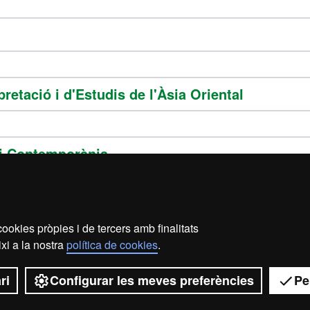
retació i d'Estudis de l'Àsia Oriental
 i Contemporània
ookies pròpies i de tercers amb finalitats
ecció de dades
Sobre el web
Accessibilitat web
Map
xi a la nostra
política de cookies
.
2026 Universitat Autònoma de Barcelona
ri
Configurar les meves preferències
Pe