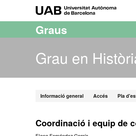
Ves al contingut principal
Ves a la navegació de la pàgina
UAB Uni
Graus
Grau en Històri
Grau en Histò
Informació general
Accés
Pla d'es
Coordinació i equip de 
Elena Fernández García