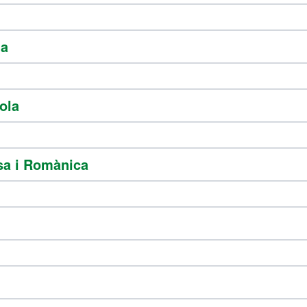
na
ola
sa i Romànica