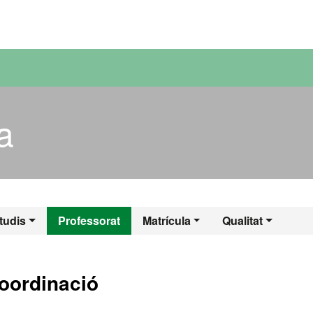
versitat Autònoma de Barcelona
a
ria
tudis
Professorat
Matrícula
Qualitat
coordinació