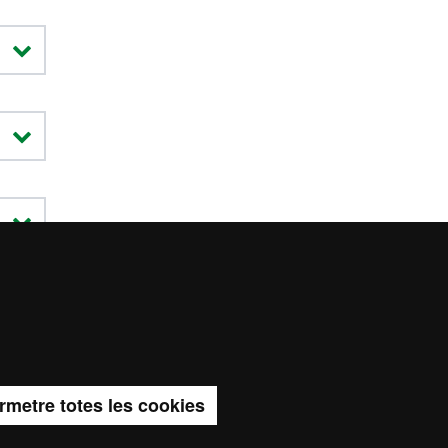
a del web UAB
rmetre totes les cookies