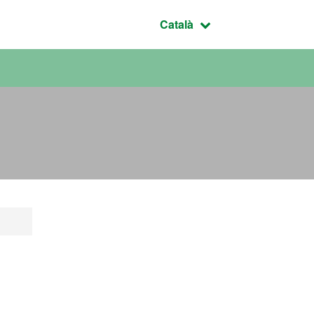
Idioma seleccionat:
Català