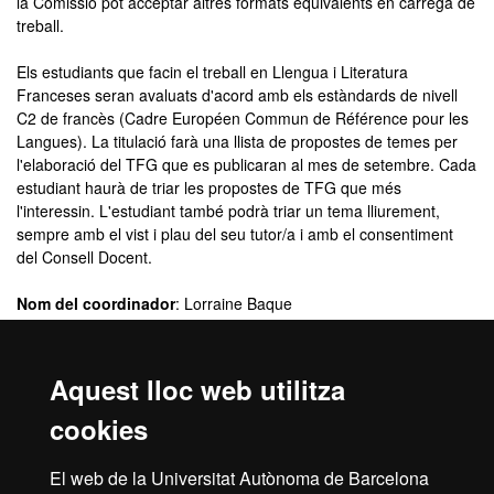
la Comissió pot acceptar altres formats equivalents en càrrega de
treball.
Els estudiants que facin el treball en Llengua i Literatura
Franceses seran avaluats d'acord amb els estàndards de nivell
C2 de francès (Cadre Européen Commun de Référence pour les
Langues). La titulació farà una llista de propostes de temes per
l'elaboració del TFG que es publicaran al mes de setembre. Cada
estudiant haurà de triar les propostes de TFG que més
l'interessin. L'estudiant també podrà triar un tema lliurement,
sempre amb el vist i plau del seu tutor/a i amb el consentiment
del Consell Docent.
Nom del coordinador
: Lorraine Baque
(Lorraine.Baque@uab.cat)
Material complementari:
Aquest lloc web utilitza
·
Guia docent
cookies
·
Podeu consultar els TFG de la Facultat de Filosofia i Lletres
amb millor valoració al
El web de la Universitat Autònoma de Barcelona
Dipòsit Digital de Documents
de la UAB.