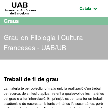
Ves al contingut principal
Ves a la navegació de la pàgina
UAB Universitat Autònoma de Barcelona
Idioma selecci
Català
Graus
Grau en Filologia i Cultura
Franceses - UAB/UB
Grau en Filologia i Cultu
Treball de fi de grau
La matèria té per objectiu formatiu únic la realització d'un treball
de recerca, de síntesi o aplicat, referit a qualsevol de les matèries
del grau o a llur interrelació. En principi, es demana fer un treball
acadèmic o de recerca amb fonts primàries i/o secundàries, però