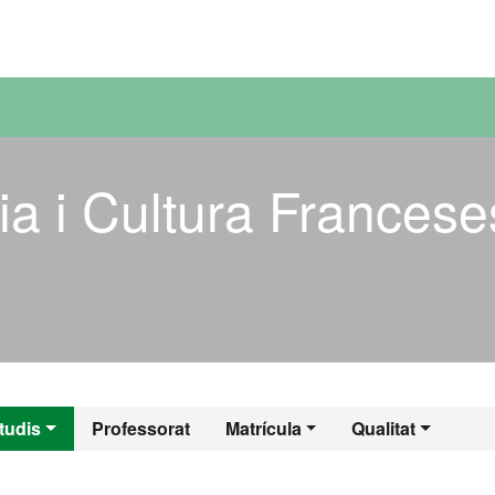
versitat Autònoma de Barcelona
ia i Cultura Francese
ogia i Cultura Fra
tudis
Professorat
Matrícula
Qualitat