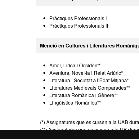
Pràctiques Professionals I
Pràctiques Professionals II
Menció
en
Cultures i Literatures Romàniq
Amor, Lírica i Occident*
Aventura, Novel·la i Relat Artúric*
Literatura i Societat a l'Edat Mitjana*
Literatures Medievals Comparades**
Literatura Romànica i Gènere**
Lingüística Romànica**
(*) Assignatures que es cursen a la UAB duran
(**) Assignatures que es cursen a la UB durant