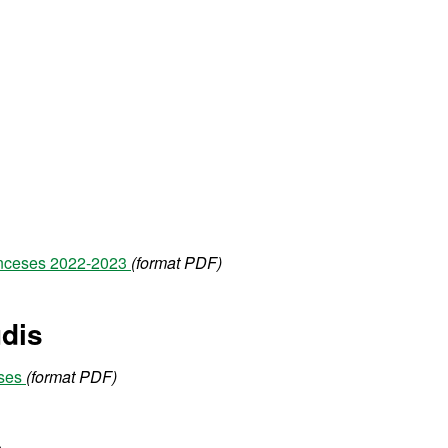
ranceses 2022-2023
(format PDF)
udis
eses
(format PDF)
s