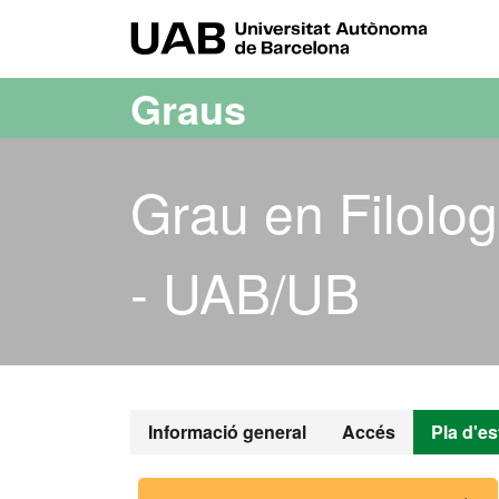
Ves al contingut principal
Ves a la navegació de la pàgina
UAB Uni
Graus
Grau en Filolog
- UAB/UB
Grau en Filol
Informació general
Accés
Pla d'es