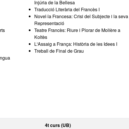
Injúria de la Bellesa
Traducció Literària del Francès I
Novel·la Francesa: Crisi del Subjecte i la seva
Representació
rts
Teatre Francès: Riure i Plorar de Molière a
Koltès
L'Assaig a França: Història de les Idees I
Treball de Final de Grau
engua
4t curs (UB)