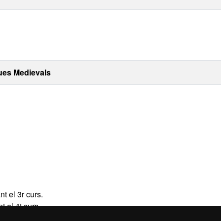
ues Medievals
t el 3r curs.
 el 4t curs.