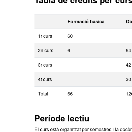
Formació bàsica
Ob
1r curs
60
2n curs
6
54
3r curs
42
4t curs
30
Total
66
12
Període lectiu
El curs està organitzat per semestres i la docèn