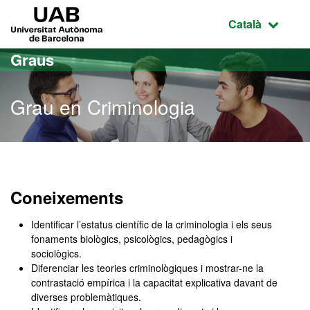
Ves al contingut principal
Ves a la navegació de la pàgina
UAB Universitat Autònoma de Barcelona
Idioma selecci
Català
Graus
Grau en Criminologia
Grau en Criminologia
Coneixements
Identificar l’estatus científic de la criminologia i els seus
fonaments biològics, psicològics, pedagògics i
sociològics.
Diferenciar les teories criminològiques i mostrar-ne la
contrastació empírica i la capacitat explicativa davant de
diverses problemàtiques.