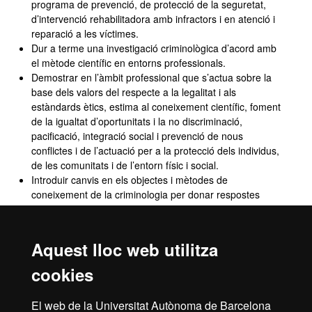
programa de prevenció, de protecció de la seguretat,
d’intervenció rehabilitadora amb infractors i en atenció i
reparació a les víctimes.
Dur a terme una investigació criminològica d’acord amb
el mètode científic en entorns professionals.
Demostrar en l’àmbit professional que s’actua sobre la
base dels valors del respecte a la legalitat i als
estàndards ètics, estima al coneixement científic, foment
de la igualtat d’oportunitats i la no discriminació,
pacificació, integració social i prevenció de nous
conflictes i de l’actuació per a la protecció dels individus,
de les comunitats i de l’entorn físic i social.
Introduir canvis en els objectes i mètodes de
coneixement de la criminologia per donar respostes
innovadores, igualitàries i justes a les necessitats i
demandes de la societat.
Demostrar en el treball professional les actituds
Aquest lloc web utilitza
personals d’autonomia, responsabilitat, esforç,
pensament crític i rigor científic.
cookies
Dur a terme un pla de supervisió d’una persona
condemnada, exercint un ús legítim de l’autoritat,
El web de la Universitat Autònoma de Barcelona
generant una bona aliança de treball i utilitzant els