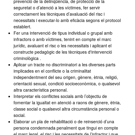
prevenció de la delinqüència, de protecció de la
seguretat o d’atenció a les víctimes, fer servir
correctament les tècniques d’avaluació del risc i
necessitats i executar-lo amb eficàcia segons el protocol
establert.
Fer una intervenció de tipus individual o grupal amb
infractors o amb víctimes, tenint en compte el marc
jurídic, avaluant el risc o les necessitats i aplicant el
constructe pedagògic de les tècniques d'intervenció
criminològica .
Aplicar un tracte no discriminatori a les diverses parts
implicades en el conflicte o la criminalitat
independentment del seu origen, gènere, ètnia, religió,
orientació sexual, condició socioeconòmica, o qualsevol
altra característica personal.
Interpretar els conflictes socials amb l’objectiu de
fomentar la igualtat en atenció a raons de gènere, ètnia,
classe social o qualsevol altra circumstància personal o
social.
Elaborar un pla de rehabilitació o de reinserció d’una
persona condemnada penalment que tingui en compte
el marc legal, el risc i les necessitats de l’infractor i que