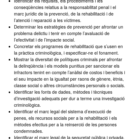
Identificar els requisits, els procediments i les
conseqüències relatius a la responsabilitat penal i el
marc jurídic de la prevenció, de la rehabilitació i de
l’atenció i reparació a les víctimes.
Determinar les estratègies de prevenció per afrontar un
problema delictiu i tenir en compte l’avaluació de
l’efectivitat i de l’impacte social.
Concretar els programes de rehabilitació que s’usen en
la pràctica criminològica, i especificar-ne el fonament.
Mostrar la diversitat de polítiques criminals per afrontar
la delinqüència i els models punitius per sancionar els
infractors tenint en compte l’anàlisi de costos i beneficis i
el seu impacte en la igualtat per raons de gènere, ètnia,
classe social o altres circumstàncies personals o socials.
Identificar les fonts de dades, mètodes i tècniques
d’investigació adequats per dur a terme una investigació
criminològica.
Identificar el marc legal del sistema d’execució de
penes, els recursos socials per a la rehabilitació i els
mètodes efectius per a la reinserció de les persones
condemnades.
Identificar el marc legal de la seguretat pública i privada,