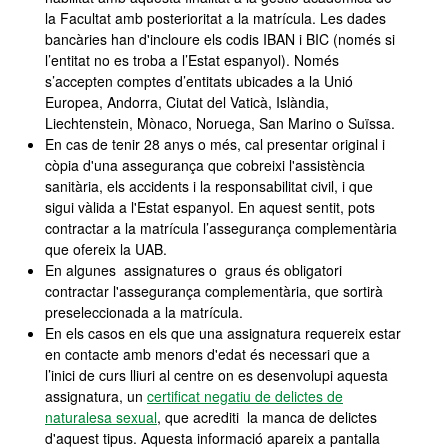
la Facultat amb posterioritat a la matrícula. Les dades
bancàries han d'incloure els codis IBAN i BIC (només si
l’entitat no es troba a l’Estat espanyol). Només
s’accepten comptes d’entitats ubicades a la Unió
Europea, Andorra, Ciutat del Vaticà, Islàndia,
Liechtenstein, Mònaco, Noruega, San Marino o Suïssa.
En cas de tenir 28 anys o més, cal presentar original i
còpia d'una assegurança que cobreixi l'assistència
sanitària, els accidents i la responsabilitat civil, i que
sigui vàlida a l'Estat espanyol. En aquest sentit, pots
contractar a la matrícula l’assegurança complementària
que ofereix la UAB.
En algunes assignatures o graus és obligatori
contractar l'assegurança complementària, que sortirà
preseleccionada a la matrícula.
En els casos en els que una assignatura requereix estar
en contacte amb menors d'edat és necessari que a
l’inici de curs lliuri al centre on es desenvolupi aquesta
assignatura, un
certificat negatiu de delictes de
naturalesa sexual
, que acrediti la manca de delictes
d'aquest tipus. Aquesta informació apareix a pantalla