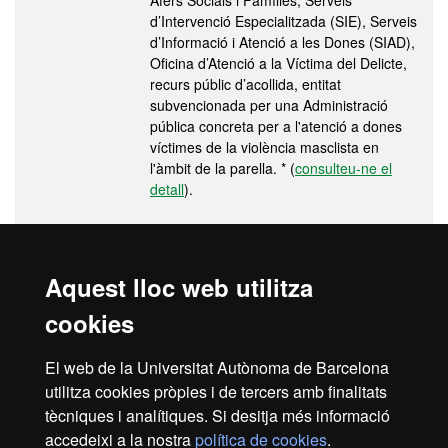
Afers Socials i Famílies, Serveis
d’Intervenció Especialitzada (SIE), Serveis
d’Informació i Atenció a les Dones (SIAD),
Oficina d’Atenció a la Víctima del Delicte,
recurs públic d’acollida, entitat
subvencionada per una Administració
pública concreta per a l'atenció a dones
víctimes de la violència masclista en
l'àmbit de la parella. * (
consulteu-ne el
detall
).
La presentació de la documentació requerida en els terminis
Aquest lloc web utilitza
indicats és condició imprescindible per a dur a terme la gestió de
l'expedient acadèmic, per a formalitzar una nova matrícula o
cookies
modificar la matrícula i/o per a sol·licitar qualsevol servei
acadèmic (certificats, títols, trasllats d'expedient, etc.).
El web de la Universitat Autònoma de Barcelona
utilitza cookies pròpies i de tercers amb finalitats
(*) Informació provinent de l’acord de criteris per determinar la
tècniques i analítiques. Si desitja més informació
condició de víctima de violència masclista en l’àmbit de la parella
accedeixi a la nostra
política de cookies
.
als efectes d’exempció de preus i taxes universitaris aprovada pel