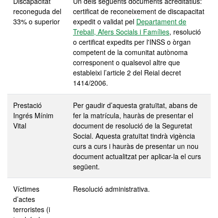
Discapacitat
Un dels següents documents acreditatius:
reconeguda
del
certificat de reconeixement de discapacitat
33% o superior
expedit o validat pel
Departament de
Treball, Afers Socials i Famílies
, resolució
o certificat expedits per l'INSS o òrgan
competent de la comunitat autònoma
corresponent o qualsevol altre que
estableixi l’article 2 del Reial decret
1414/2006.
Prestació
Per gaudir d’aquesta gratuïtat, abans de
Ingrés Mínim
fer la matrícula, hauràs de presentar el
Vital
document de resolució de la Seguretat
Social. Aquesta gratuïtat tindrà vigència
curs a curs i hauràs de presentar un nou
document actualitzat per aplicar-la el curs
següent.
Víctimes
Resolució administrativa.
d’actes
terroristes (i