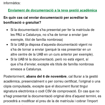
informàtics:
Enviament de documentació a la teva gestió acadèmica
En quin cas cal enviar documentació per acreditar la
bonificació o gratuïtat?
Si la documentació s’ha presentat per fer la matrícula de
les PAU a Catalunya, no s’ha de tornar a enviar (per
exemple, títol de família nombrosa)
Si la UAB ja disposa d’aquesta documentació vigent no
s’ha de tornar a enviar (perquè la vas presentar en un
altre centre de la UAB en un curs anterior per exemple).
Si la UAB té la documentació, però no està vigent, sí
que s’ha d’enviar, excepte els títols de família nombrosa
emesos a Catalunya.
Posteriorment,
abans del 6 de novembre
, cal lliurar a la gestió
acadèmica, presencialment o per correu certificat, l’original o una
còpia compulsada, excepte que el document lliurat tingui
signatura electrònica o codi CSV de comprovació. En cas que no
s'hagi presentat la documentació original dins d’aquest termini, es
procedirà a modificar el preu de la de matrícula i cobrar l’import