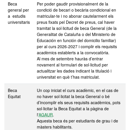
Beca
Per poder gaudir provisionalment de la
general per
condició de becari o becària condicional en
a estudis
matricular-te i no abonar cautelarment els
universitaris
preus fixats pel Decret de preus, cal haver
tramitat la sol·licitud de beca General (de la
Generalitat de Cataluña o del Ministerio de
Educación en función del domicilio familiar)
per al curs 2026-2027 i complir els requisits
acadèmics establerts a la convocatòria.
Al mes de setembre hauràs d’entrar
novament al formulari de sol·licitud per
actualitzar les dades indicant la titulació i
universitat en què t’has matriculat.
Beca
Un cop iniciat el curs acadèmic, en el cas de
Equitat
no haver sol·licitat la beca General o bé
d’incomplir els seus requisits acadèmics, pots
sol·licitar la Beca Equitat a la pàgina de
l'
AGAUR
.
Aquesta beca és per estudiants de grau i de
màsters habilitants.