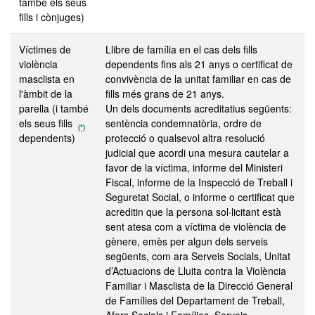
també els seus
fills i cònjuges)
Víctimes de
Llibre de família en el cas dels fills
violència
dependents fins als 21 anys o certificat de
masclista en
convivència de la unitat familiar en cas de
l'àmbit de la
fills més grans de 21 anys.
parella (i també
Un dels documents acreditatius següents:
els seus fills
sentència condemnatòria, ordre de
(*)
dependents)
protecció o qualsevol altra resolució
judicial que acordi una mesura cautelar a
favor de la víctima, informe del Ministeri
Fiscal, informe de la Inspecció de Treball i
Seguretat Social, o informe o certificat que
acreditin que la persona sol·licitant està
sent atesa com a víctima de violència de
gènere, emès per algun dels serveis
següents, com ara Serveis Socials, Unitat
d’Actuacions de Lluita contra la Violència
Familiar i Masclista de la Direcció General
de Famílies del Departament de Treball,