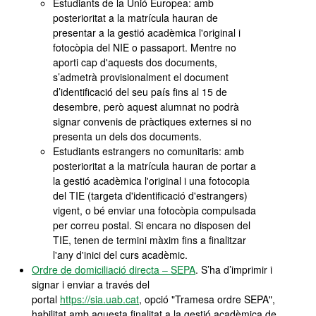
Estudiants de la Unió Europea: amb
posterioritat a la matrícula hauran de
presentar a la gestió acadèmica l'original i
fotocòpia del NIE o passaport. Mentre no
aporti cap d'aquests dos documents,
s’admetrà provisionalment el document
d’identificació del seu país fins al 15 de
desembre, però aquest alumnat no podrà
signar convenis de pràctiques externes si no
presenta un dels dos documents.
Estudiants estrangers no comunitaris: amb
posterioritat a la matrícula hauran de portar a
la gestió acadèmica l'original i una fotocopia
del TIE (targeta d'identificació d'estrangers)
vigent, o bé enviar una fotocòpia compulsada
per correu postal. Si encara no disposen del
TIE, tenen de termini màxim fins a finalitzar
l'any d'inici del curs acadèmic.
Ordre de domiciliació directa – SEPA
. S’ha d’imprimir i
signar i enviar a través del
portal
https://sia.uab.cat
, opció "Tramesa ordre SEPA",
habilitat amb aquesta finalitat a la gestió acadèmica de