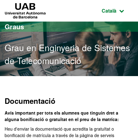
Ves al contingut principal
Ves a la navegació de la pàgina
UAB Universitat Autònoma de Barcelona
Idioma selecci
Català
Graus
Grau en Enginyeria de Sistemes
de Telecomunicació
Grau en Enginyeria de Si
Documentació
Avís important per tots els alumnes que tinguin dret a
alguna bonificació o gratuïtat en el preu de la matríca:
Heu d'enviar la documentació que acredita la gratuïtat o
bonificació de matrícula a través de la pàgina de serveis