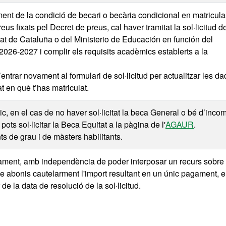
ent de la condició de becari o becària condicional en matricular
us fixats pel Decret de preus, cal haver tramitat la sol·licitud d
at de Cataluña o del Ministerio de Educación en función del
s 2026-2027 i complir els requisits acadèmics establerts a la
ntrar novament al formulari de sol·licitud per actualitzar les d
tat en què t’has matriculat.
c, en el cas de no haver sol·licitat la beca General o bé d’incom
ots sol·licitar la Beca Equitat a la pàgina de l'
AGAUR
.
s de grau i de màsters habilitants.
tivament, amb independència de poder interposar un recurs sobre 
 abonis cautelarment l'import resultant en un únic pagament, e
de la data de resolució de la sol·licitud.