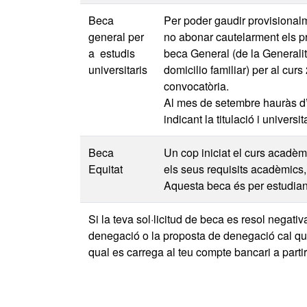
Beca
Per poder gaudir provisionalm
general per
no abonar cautelarment els pre
a estudis
beca General (de la Generalit
universitaris
domicilio familiar) per al cur
convocatòria.
Al mes de setembre hauràs d’e
indicant la titulació i universi
Beca
Un cop iniciat el curs acadèmi
Equitat
els seus requisits acadèmics, p
Aquesta beca és per estudiant
Si la teva sol·licitud de beca es resol nega
denegació o la proposta de denegació cal que
qual es carrega al teu compte bancari a partir 