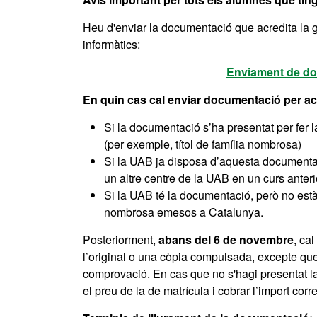
Heu d'enviar la documentació que acredita la gr
informàtics:
Enviament de do
En quin cas cal enviar documentació per acre
Si la documentació s’ha presentat per fer 
(per exemple, títol de família nombrosa)
Si la UAB ja disposa d’aquesta documentac
un altre centre de la UAB en un curs anter
Si la UAB té la documentació, però no està v
nombrosa emesos a Catalunya.
Posteriorment,
abans del 6 de novembre
, ca
l’original o una còpia compulsada, excepte que
comprovació. En cas que no s'hagi presentat la
el preu de la de matrícula i cobrar l’import cor