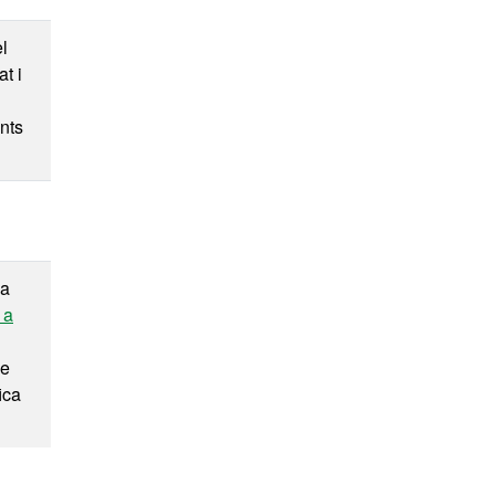
el
at i
nts
da
 a
ue
ica