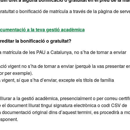
atuïtat o bonificació de matrícula a través de la pàgina de serv
cumentació a la teva gestió acadèmica
ditar la bonificació o gratuïtat?
la matrícula de les PAU a Catalunya, no s’ha de tornar a enviar
ió vigent no s’ha de tornar a enviar (perquè la vas presentar e
ior per exemple).
igent, sí que s’ha d’enviar, excepte els títols de família
l lliurar a la gestió acadèmica, presencialment o per correu certifi
 el document lliurat tingui signatura electrònica o codi CSV de
 documentació original dins d’aquest termini, es procedirà a mo
responent.