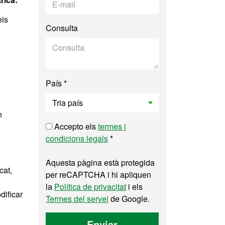
eis
Consulta
País *
n
Accepto els
termes i
condicions legals
*
Aquesta pàgina està protegida
cat,
per reCAPTCHA i hi apliquen
la
Política de privacitat
i els
dificar
Termes del servei
de Google.
Enviar