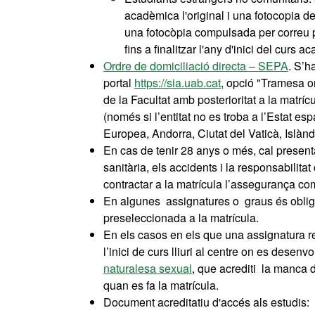
acadèmica l'original i una fotocopia del
una fotocòpia compulsada per correu p
fins a finalitzar l'any d'inici del curs a
Ordre de domiciliació directa – SEPA
. S’h
portal
https://sia.uab.cat
, opció "Tramesa o
de la Facultat amb posterioritat a la matrí
(només si l’entitat no es troba a l’Estat 
Europea, Andorra, Ciutat del Vaticà, Islà
En cas de tenir 28 anys o més, cal presenta
sanitària, els accidents i la responsabilitat 
contractar a la matrícula l’assegurança c
En algunes assignatures o graus és obliga
preseleccionada a la matrícula.
En els casos en els que una assignatura r
l’inici de curs lliuri al centre on es desen
naturalesa sexual
, que acrediti la manca d
quan es fa la matrícula.
Document acreditatiu d'accés als estudis: