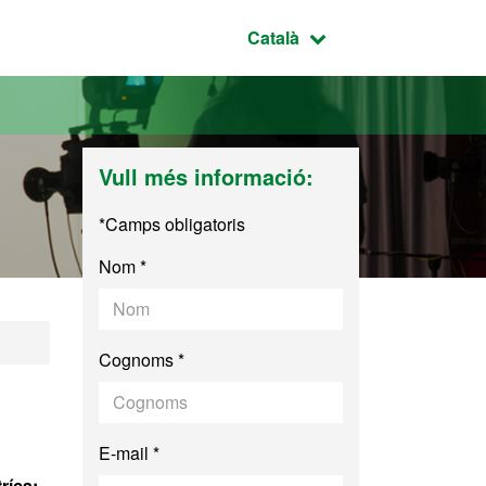
Idioma seleccionat:
Català
Vull més informació:
*Camps obligatoris
Nom *
al
Cognoms *
E-mail *
ríca: