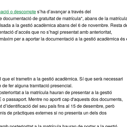
icació o descompte
s’ha d’avançar a través del
e documentació de gratuïtat de matrícula", abans de la matrícula
mpulsada a la gestió acadèmica abans del 6 de novembre. Resta d
ació d’accés que no s’hagi presentat amb anterioritat,
 màxim per a aportar la documentació a la gestió acadèmica és 
 que el trametin a la gestió acadèmica. Sí que serà necessari
an de fer alguna tramitació presencial.
terioritat a la matrícula hauran de presentar a la gestió
IE o passaport. Mentre no aporti cap d'aquests dos documents,
d’identificació del seu país fins al 15 de desembre, però
is de pràctiques externes si no presenta un dels dos
mb posterioritat a la matrícula hauran de portar a la gestió