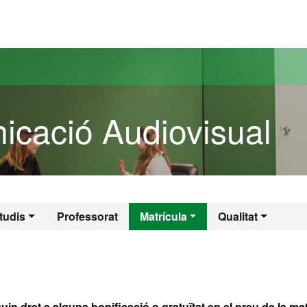
versitat Autònoma de Barcelona
cació Audiovisual
nicació Audiovisu
tudis
Professorat
Matrícula
Qualitat
in dret a alguna bonificació o gratuïtat en el preu de la mat