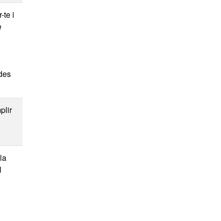
-te i
e
ades
plir
la
l