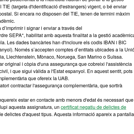
 TIE (targeta d'identificació d'estrangers) vigent, o bé enviar
ostal. Si encara no disposen del TIE, tenen de termini màxim
cadèmic.
a d’imprimir i signar i enviar a través del
rdre SEPA", habilitat amb aquesta finalitat a la gestió acadèmic
cula. Les dades bancàries han d'incloure els codis IBAN i BIC
espanyol). Només s’accepten comptes d’entitats ubicades a la Uni
ndia, Liechtenstein, Mònaco, Noruega, San Marino o Suïssa.
r original i còpia d'una assegurança que cobreixi l'assistència
civil, i que sigui vàlida a l'Estat espanyol. En aquest sentit, pots
omplementària que ofereix la UAB.
tori contractar l'assegurança complementària, que sortirà
equereix estar en contacte amb menors d'edat és necessari que
volupi aquesta assignatura, un
certificat negatiu de delictes de
e delictes d'aquest tipus. Aquesta informació apareix a pantalla