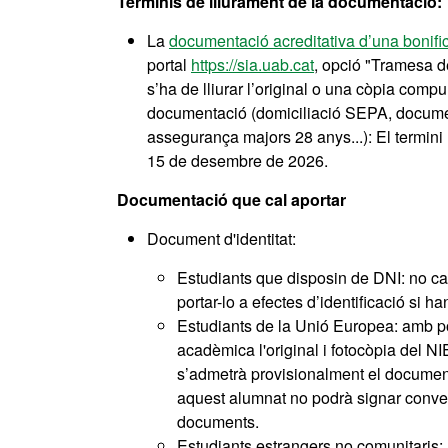
Terminis de lliurament de la documentació:
La
documentació acreditativa d’una bonif
portal
https://sia.uab.cat
, opció "Tramesa d
s’ha de lliurar l’original o una còpia co
documentació (domiciliació SEPA, document
assegurança majors 28 anys...): El termini
15 de desembre de 2026.
Documentació que cal aportar
Document d'identitat:
Estudiants que disposin de DNI: no cal
portar-lo a efectes d’identificació si h
Estudiants de la Unió Europea: amb pos
acadèmica l'original i fotocòpia del N
s’admetrà provisionalment el document 
aquest alumnat no podrà signar conven
documents.
Estudiants estrangers no comunitaris: a