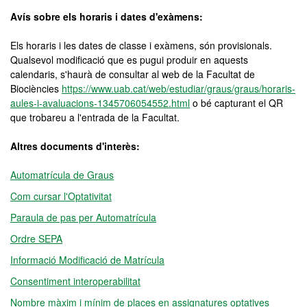
Avís sobre els horaris i dates d'exàmens:
Els horaris i les dates de classe i exàmens, són provisionals.
Qualsevol modificació que es pugui produir en aquests
calendaris, s'haurà de consultar al web de la Facultat de
Biociències
https://www.uab.cat/web/estudiar/graus/graus/horaris-
aules-i-avaluacions-1345706054552.html
o bé capturant el QR
que trobareu a l'entrada de la Facultat.
Altres documents d'interès:
Automatrícula de Graus
Com cursar l'Optativitat
Paraula de pas per Automatrícula
Ordre SEPA
Informació Modificació de Matrícula
Consentiment interoperabilitat
Nombre màxim i mínim de places en assignatures optatives