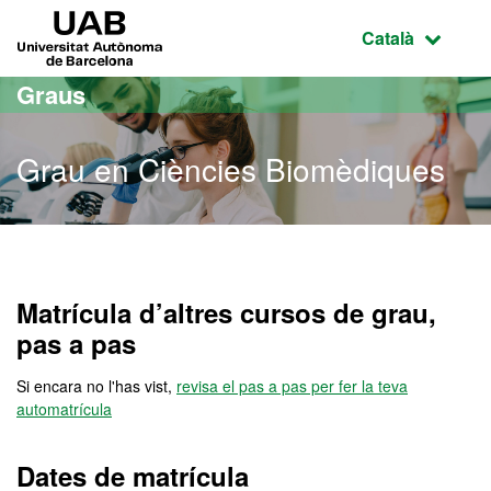
Ves al contingut principal
Ves a la navegació de la pàgina
UAB Universitat Autònoma de Barcelona
Idioma selecci
Català
Graus
Grau en Ciències Biomèdiques
Grau en Ciències Biomèd
Matrícula d’altres cursos de grau,
pas a pas
Si encara no l'has vist,
revisa el pas a pas per fer la teva
automatrícula
Dates de matrícula