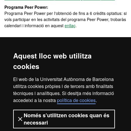
Programa Peer Power:
Programa Peer Power per l'obtenció de fins a 6 crèdits optatius: si
vols participar en les activitats del programa Peer Power, trobaràs
calendari i informació en aquest
enllaç
.
Observacions
Aquest lloc web utilitza
Gestió Acadèmica de Biociències:
Correu electrònic:
ga.biociencies@uab.cat
cookies
Telèfon: 93 581 37 12
El web de la Universitat Autònoma de Barcelona
Horari d’atenció telefònica durant el període de matrícula:
utilitza cookies pròpies i de tercers amb finalitats
De dilluns a divendres: de 10 a 13 h
tècniques i analítiques. Si desitja més informació
Horari d’atenció presencial durant el període de matrícula,
accedeixi a la nostra
política de cookies
.
mitjançant
cita prèvia
:
Pàgina Web de la Gestió Acadèmica
Només s’utilitzen cookies quan és
necessari