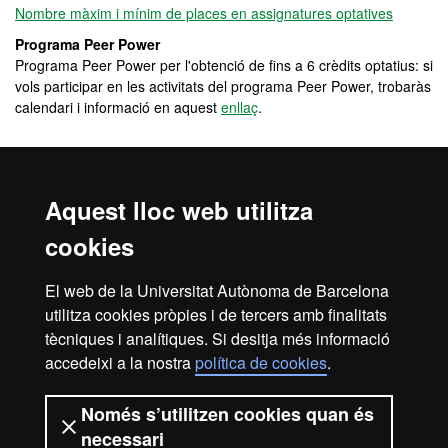
Nombre màxim i mínim de places en assignatures optatives
Programa Peer Power
Programa Peer Power per l'obtenció de fins a 6 crèdits optatius: si
vols participar en les activitats del programa Peer Power, trobaràs
calendari i informació en aquest
enllaç
.
Observacions
Aquest lloc web utilitza
Gestió Acadèmica de Biociències:
Correu electrònic:
ga.biociencies@uab.cat
cookies
Telèfon: 93 581 37 12
El web de la Universitat Autònoma de Barcelona
Horari d’atenció telefònica durant el període de matrícula:
utilitza cookies pròpies i de tercers amb finalitats
De dilluns a divendres: de 10 a 13 h
tècniques i analítiques. Si desitja més informació
Horari d’atenció presencial durant el període de matrícula,
accedeixi a la nostra
política de cookies
.
mitjançant
cita prèvia
:
Pàgina Web de la Gestió Acadèmica
Només s’utilitzen cookies quan és
necessari