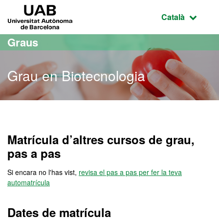
Ves al contingut principal
Ves a la navegació de la pàgina
UAB Universitat Autònoma de Barcelona
Idioma selecci
Català
Graus
Grau en Biotecnologia
Grau en Biotecnologia
Matrícula d’altres cursos de grau,
pas a pas
Si encara no l'has vist,
revisa el pas a pas per fer la teva
automatrícula
Dates de matrícula