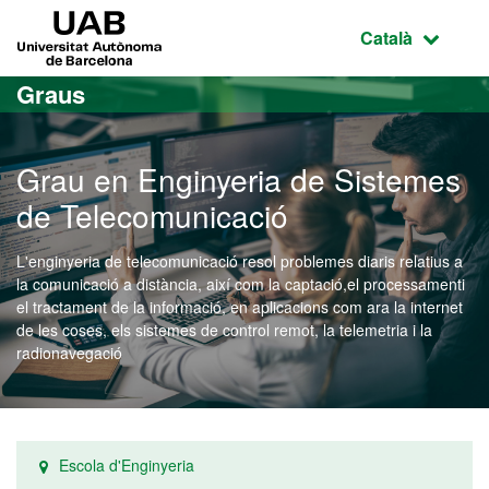
Ves al contingut principal
Ves a la navegació de la pàgina
UAB Universitat Autònoma de Barcelona
Idioma selecci
Català
Graus
Grau en Enginyeria de Sistemes
de Telecomunicació
L'enginyeria de telecomunicació resol problemes diaris relatius a
la comunicació a distància, així com la captació,el processamenti
el tractament de la informació, en aplicacions com ara la internet
de les coses, els sistemes de control remot, la telemetria i la
radionavegació
Escola d'Enginyeria