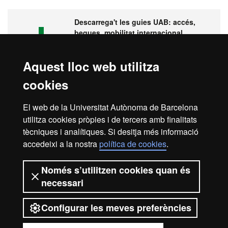
Descarrega't les guies UAB: accés,
beques, mobilitat internacional,
pràctiques...
Aquest lloc web utilitza
cookies
Visita la UAB
El web de la Universitat Autònoma de Barcelona
utilitza cookies pròpies i de tercers amb finalitats
tècniques i analítiques. Si desitja més informació
accedeixi a la nostra
política de cookies
.
Avís legal
Protecció de dades
Sobre el web
Només s’utilitzen cookies quan és
necessari
Accessibilitat web
Mapa del web UAB
Configurar les meves preferències
2026 Universitat Autònoma de
Barcelona