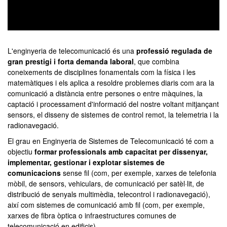
0
seconds
of
L'enginyeria de telecomunicació és una
professió regulada de
0
gran prestigi i forta demanda laboral
, que combina
seconds
coneixements de disciplines fonamentals com la física i les
matemàtiques i els aplica a resoldre problemes diaris com ara la
comunicació a distància entre persones o entre màquines, la
captació i processament d'informació del nostre voltant mitjançant
sensors, el disseny de sistemes de control remot, la telemetria i la
radionavegació.
El grau en Enginyeria de Sistemes de Telecomunicació té com a
objectiu
formar professionals amb capacitat per dissenyar,
implementar, gestionar i explotar sistemes de
comunicacions
sense fil (com, per exemple, xarxes de telefonia
mòbil, de sensors, vehiculars, de comunicació per satèl·lit, de
distribució de senyals multimèdia, telecontrol i radionavegació),
així com sistemes de comunicació amb fil (com, per exemple,
xarxes de fibra òptica o infraestructures comunes de
telecomunicació en edificis).