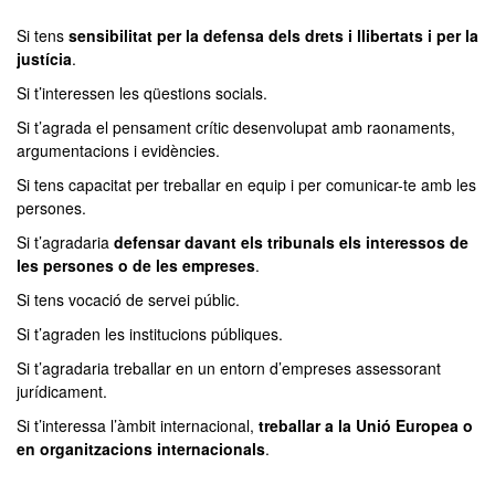
seconds
of
Si tens
sensibilitat per la defensa dels drets i llibertats i per la
0
justícia
.
seconds
Si t’interessen les qüestions socials.
Si t’agrada el pensament crític desenvolupat amb raonaments,
argumentacions i evidències.
Si tens capacitat per treballar en equip i per comunicar-te amb les
persones.
Si t’agradaria
defensar davant els tribunals els interessos de
les persones o de les empreses
.
Si tens vocació de servei públic.
Si t’agraden les institucions públiques.
Si t’agradaria treballar en un entorn d’empreses assessorant
jurídicament.
Si t’interessa l’àmbit internacional,
treballar a la Unió Europea o
en organitzacions internacionals
.