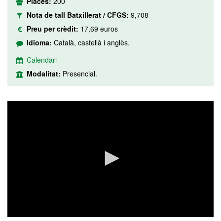
Places:
200
Nota de tall Batxillerat / CFGS:
9,708
Preu per crèdit:
17,69 euros
Idioma:
Català, castellà i anglès.
Calendari
Modalitat:
Presencial.
0