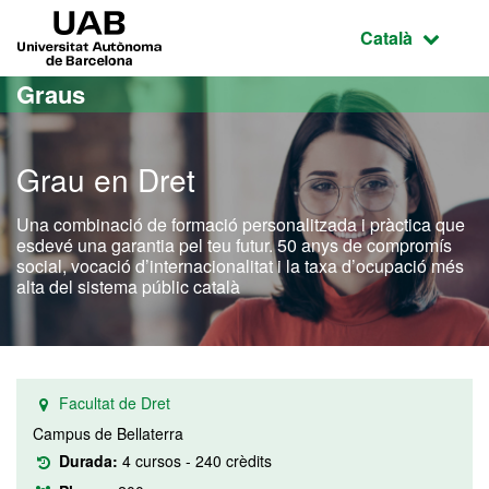
Ves al contingut principal
Ves a la navegació de la pàgina
UAB Universitat Autònoma de Barcelona
Idioma selecci
Català
Graus
Grau en Dret
Una combinació de formació personalitzada i pràctica que
esdevé una garantia pel teu futur. 50 anys de compromís
social, vocació d’internacionalitat i la taxa d’ocupació més
alta del sistema públic català
Facultat de Dret
Campus de Bellaterra
Durada:
4 cursos - 240 crèdits