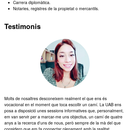
Carrera diplomàtica.
Notaries, registres de la propietat o mercantils.
Testimonis
Molts de nosaltres desconeixem realment el que ens és
Mé
vocacional en el moment que toca escollir un camí. La UAB ens
un
posa a disposició unes sessions informatives que, personalment,
és
em van servir per a marcar-me uns objectius, un camí de quatre
co
anys a la recerca d'uns de nous, però sempre de la mà del que
he
considero que em fa connectar plenament amb la realitat,
ma