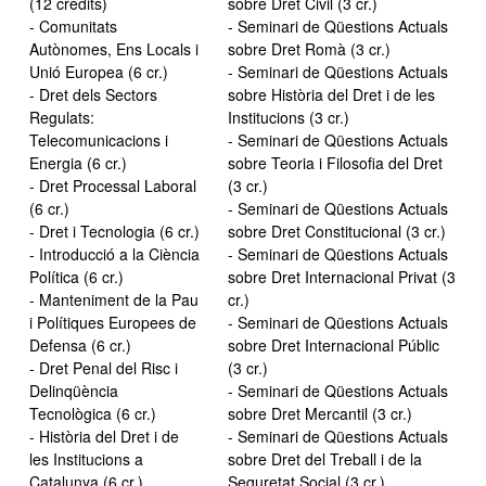
(12 crèdits)
sobre Dret Civil (3 cr.)
- Comunitats
- Seminari de Qüestions Actuals
Autònomes, Ens Locals i
sobre Dret Romà (3 cr.)
Unió Europea (6 cr.)
- Seminari de Qüestions Actuals
- Dret dels Sectors
sobre Història del Dret i de les
Regulats:
Institucions (3 cr.)
Telecomunicacions i
- Seminari de Qüestions Actuals
Energia (6 cr.)
sobre Teoria i Filosofia del Dret
- Dret Processal Laboral
(3 cr.)
(6 cr.)
- Seminari de Qüestions Actuals
- Dret i Tecnologia (6 cr.)
sobre Dret Constitucional (3 cr.)
- Introducció a la Ciència
- Seminari de Qüestions Actuals
Política (6 cr.)
sobre Dret Internacional Privat (3
- Manteniment de la Pau
cr.)
i Polítiques Europees de
- Seminari de Qüestions Actuals
Defensa (6 cr.)
sobre Dret Internacional Públic
- Dret Penal del Risc i
(3 cr.)
Delinqüència
- Seminari de Qüestions Actuals
Tecnològica (6 cr.)
sobre Dret Mercantil (3 cr.)
- Història del Dret i de
- Seminari de Qüestions Actuals
les Institucions a
sobre Dret del Treball i de la
Catalunya (6 cr.)
Seguretat Social (3 cr.)