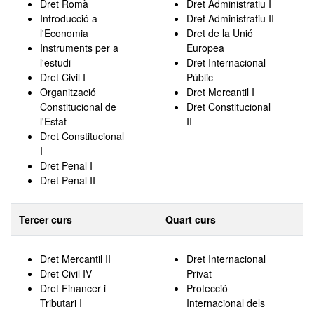
Dret Romà
Dret Administratiu I
Introducció a
Dret Administratiu II
l'Economia
Dret de la Unió
Instruments per a
Europea
l'estudi
Dret Internacional
Dret Civil I
Públic
Organització
Dret Mercantil I
Constitucional de
Dret Constitucional
l'Estat
II
Dret Constitucional
I
Dret Penal I
Dret Penal II
Tercer curs
Quart curs
Dret Mercantil II
Dret Internacional
Dret Civil IV
Privat
Dret Financer i
Protecció
Tributari I
Internacional dels