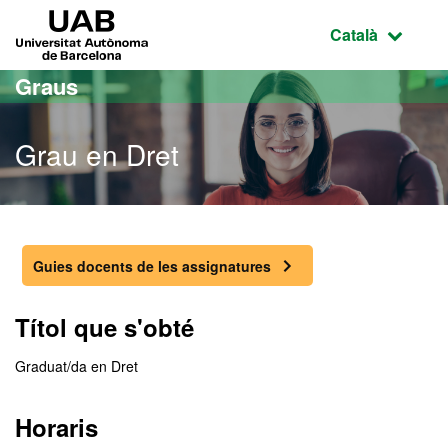
Ves al contingut principal
Ves a la navegació de la pàgina
UAB Universitat Autònoma de Barcelona
Idioma selecci
Català
Graus
Grau en Dret
Grau en Dret
Guies docents de les assignatures
Títol que s'obté
Graduat/da en Dret
Horaris