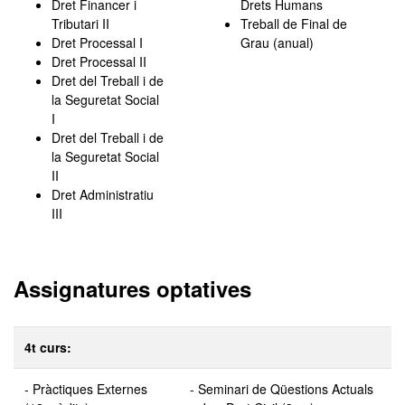
Dret Financer i
Drets Humans
Tributari II
Treball de Final de
Dret Processal I
Grau (anual)
Dret Processal II
Dret del Treball i de
la Seguretat Social
I
Dret del Treball i de
la Seguretat Social
II
Dret Administratiu
III
Assignatures optatives
4t curs:
- Pràctiques Externes
- Seminari de Qüestions Actuals