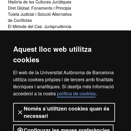
Història de les Cultures Jurídiques
Dret Global: Fonaments i Principis
Tutela Judicial i Solució Alternativa
de Conflictes
El Mètode del Cas: Jurisprudència
Romana
Sociologia del Dret
Dret i Religions
Aquest lloc web utilitza
Pràctiques en Oficines Judicials (3
cr.)
cookies
Simulació Jurídica
El web de la Universitat Autònoma de Barcelona
utilitza cookies pròpies i de tercers amb finalitats
No totes les assignatures optatives s'ofereixen cada curs.
tècniques i analítiques. Si desitja més informació
accedeixi a la nostra
política de cookies
.
Avís legal
Protecció de dades
Sobre el web
Només s’utilitzen cookies quan és
necessari
Accessibilitat web
Mapa del web UAB
Configurar les meves preferències