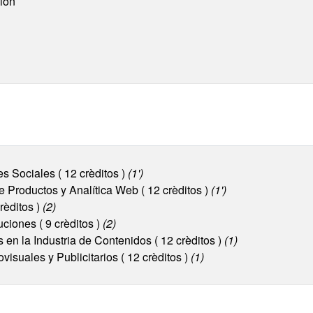
ión
s Sociales ( 12 crèditos )
(1')
e Productos y Analítica Web ( 12 crèditos )
(1')
crèditos )
(2)
uciones ( 9 crèditos )
(2)
 en la Industria de Contenidos ( 12 crèditos )
(1)
isuales y Publicitarios ( 12 crèditos )
(1)