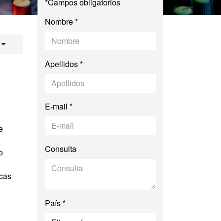
*Campos obligatorios
Nombre *
Comunicación Audio
Apellidos *
E-mail *
e
Consulta
o
icas
País *