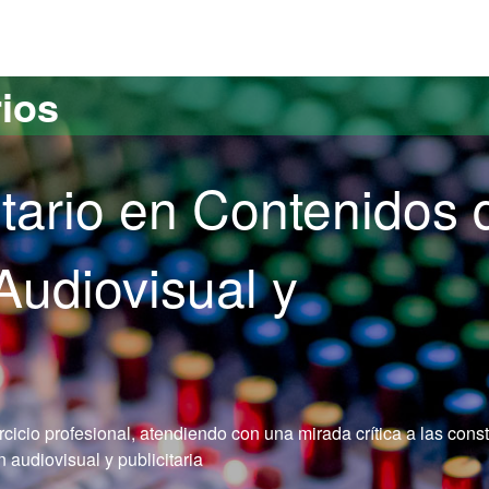
versitat Autònoma de Barcelona
rios
itario en Contenidos 
udiovisual y
rcicio profesional, atendiendo con una mirada crítica a las cons
 audiovisual y publicitaria