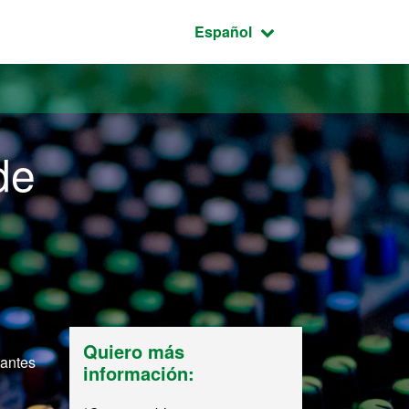
Idioma seleccionado:
Español
de
Quiero más
tantes
información: