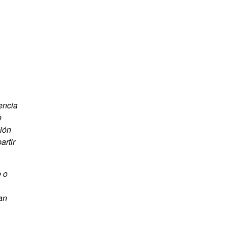
encia
e
ción
artir
e o
an