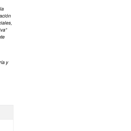
la
cación
iales,
iva”
nte
ía y