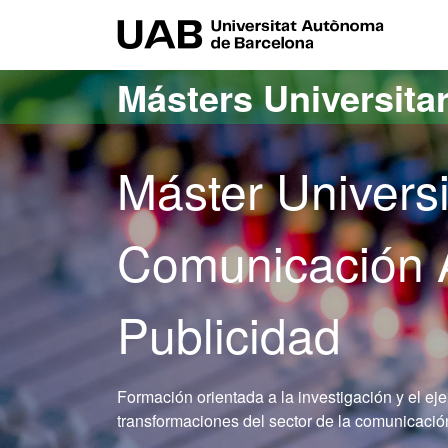
Acceso al contenido principal
Acceso a la navegación de la página
UAB Uni
Másters Universita
Máster Univers
Comunicación A
Publicidad
Formación orientada a la investigación y el eje
transformaciones del sector de la comunicación