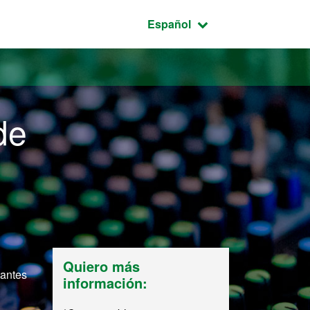
Idioma seleccionado:
Español
de
Quiero más
tantes
información: