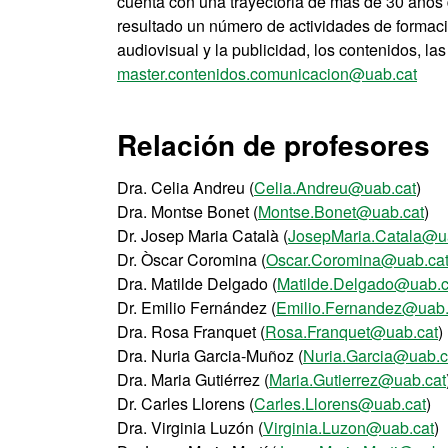
cuenta con una trayectoria de más de 30 años 
resultado un número de actividades de formac
audiovisual y la publicidad, los contenidos, las 
master.contenidos.comunicacion@uab.cat
Relación de profesores
Dra. Celia Andreu (
Celia.Andreu@uab.cat
)
Dra. Montse Bonet (
Montse.Bonet@uab.cat
)
Dr. Josep Maria Català (
JosepMaria.Catala@u
Dr. Òscar Coromina (
Oscar.Coromina@uab.ca
Dra. Matilde Delgado (
Matilde.Delgado@uab.c
Dr. Emilio Fernández (
Emilio.Fernandez@uab.
Dra. Rosa Franquet (
Rosa.Franquet@uab.cat
)
Dra. Nuria Garcia-Muñoz (
Nuria.Garcia@uab.c
Dra. Maria Gutiérrez (
Maria.Gutierrez@uab.cat
Dr. Carles Llorens (
Carles.Llorens@uab.cat
)
Dra. Virginia Luzón (
Virginia.Luzon@uab.cat
)