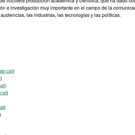
de fructífera producción académica y científica, que ha dado c
ión e investigación muy importante en el campo de la comunica
audiencias, las industrias, las tecnologías y las políticas.
ab.cat
)
t
)
at
)
cat
)
at
)
)