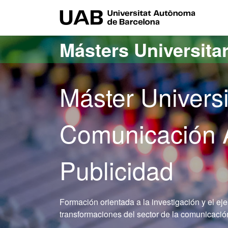
Acceso al contenido principal
Acceso a la navegación de la página
UAB Uni
Másters Universita
Máster Univers
Comunicación A
Publicidad
Formación orientada a la investigación y el eje
transformaciones del sector de la comunicación