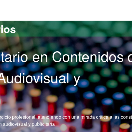
versitat Autònoma de Barcelona
rios
itario en Contenidos 
udiovisual y
rcicio profesional, atendiendo con una mirada crítica a las cons
 audiovisual y publicitaria