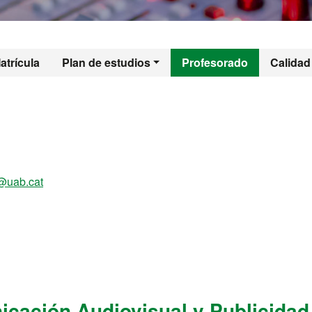
l - Contenidos de 
atrícula
Plan de estudios
Profesorado
Calidad
@uab.cat
cación Audiovisual y Publicidad