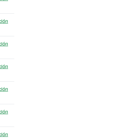
ción
ción
ción
ción
ción
ción