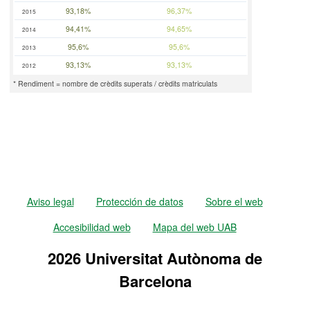
93,18%
96,37%
2015
94,41%
94,65%
2014
95,6%
95,6%
2013
93,13%
93,13%
2012
* Rendiment = nombre de crèdits superats / crèdits matriculats
Aviso legal
Protección de datos
Sobre el web
Accesibilidad web
Mapa del web UAB
2026 Universitat Autònoma de
Barcelona