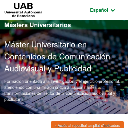
Acceso al contenido principal
Acceso a la navegación de la página
UAB Universitat Autònoma de Barcelona
Idioma seleccio
Español
Másters Universitarios
Máster Universitario en
Contenidos de Comunicación
Audiovisual y Publicidad
Formación orientada a la investigación y el ejercicio profesional,
atendiendo con una mirada crítica a las constantes
transformaciones del sector de la comunicación audiovisual y
publicitaria
» Accés al repositori ampliat d'indicadors