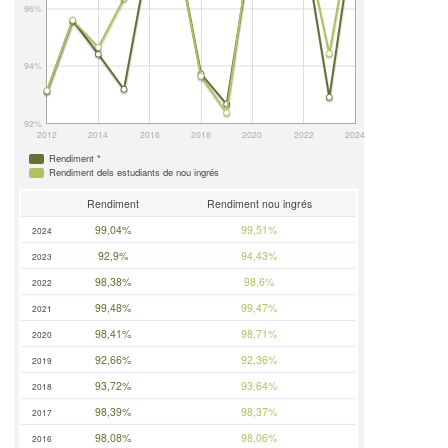
96%
94%
92%
2012
2014
2016
2018
2020
2022
2024
Rendiment *
Rendiment dels estudiants de nou ingrés
Rendiment
Rendiment nou ingrés
99,04%
99,51%
2024
92,9%
94,43%
2023
98,38%
98,6%
2022
99,48%
99,47%
2021
98,41%
98,71%
2020
92,66%
92,36%
2019
93,72%
93,64%
2018
98,39%
98,37%
2017
98,08%
98,06%
2016