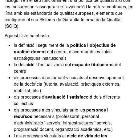
incloguin en el seu funcionament una política de qualitat així com
les mesures per assegurar-ne l’avaluació i la millora contínues, en
línia amb els estàndards de qualitat europees, elements que
configuren el seu Sistema de Garantia Interna de la Qualitat
(SGIQ).
Aquest sistema abasta:
la definició i seguiment de la
política i objectius de
qualitat docent
del centre, d’acord amb les línies
estratègiques institucionals
la definició i l’actualització del
mapa de titulacions
del
centre
els processos directament vinculats al desenvolupament
de la docència (tutoria, avaluació, pràctiques externes,
mobilitat, etc.)
els processos d’
avaluació i satisfacció
dels diferents
col·lectius
els processos més vinculats amb les
persones i
recursos
necessaris (professorat, personal
d’administració i serveis, infraestructures i serveis,
programació docent, organització acadèmica, etc.)
i els processos vinculats al
cicle de vida de les