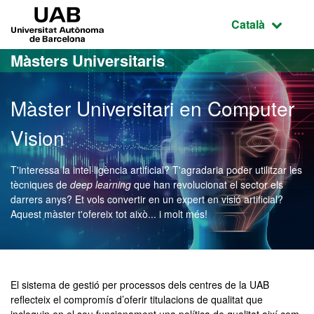
Ves al contingut principal
Ves a la navegació de la pàgina
UAB Universitat Autònoma de Barcelona
Idioma selecci
Català
Màsters Universitaris
Màster Universitari en Computer
Vision
T'interessa la intel·ligència artificial? T'agradaria poder utilitzar les
tècniques de
deep learning
que han revolucionat el sector els
darrers anys? Et vols convertir en un expert en visió artificial?
Aquest màster t'ofereix tot això... i molt més!
Màster Oficial - Computer
El sistema de gestió per processos dels centres de la UAB
reflecteix el compromís d’oferir titulacions de qualitat que