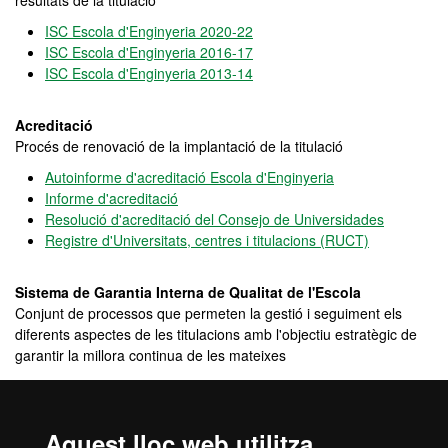
resultats de la titulació
ISC Escola d'Enginyeria 2020-22
ISC Escola d'Enginyeria 2016-17
ISC Escola d'Enginyeria 2013-14
Acreditació
Procés de renovació de la implantació de la titulació
Autoinforme d'acreditació Escola d'Enginyeria
Informe d'acreditació
Resolució d'acreditació del Consejo de Universidades
Registre d'Universitats, centres i titulacions (RUCT)
Sistema de Garantia Interna de Qualitat de l'Escola
Conjunt de processos que permeten la gestió i seguiment els
diferents aspectes de les titulacions amb l'objectiu estratègic de
garantir la millora continua de les mateixes
Sistema de Garantia Interna de Qualitat
Pla d'Acció Tutorial PAT
Comissió Afers Acadèmics Màsters
Aquest lloc web utilitza