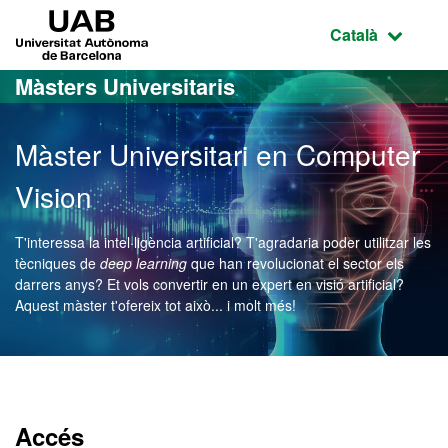
Ves al contingut principal
Ves a la navegació de la pàgina
UAB Universitat Autònoma de Barcelona
Idioma selecci
Català
Màsters Universitaris
Màster Universitari en Computer
Vision
T'interessa la intel·ligència artificial? T'agradaria poder utilitzar les
tècniques de
deep learning
que han revolucionat el sector els
darrers anys? Et vols convertir en un expert en visió artificial?
Aquest màster t'ofereix tot això... i molt més!
Màster Oficial - Computer
Accés