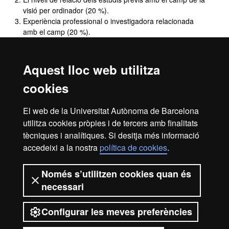
visió per ordinador (20 %).
Experiència professional o investigadora relacionada
amb el camp (20 %).
Les habilitats de programació en llenguatges de
prototipatge tipus Python o MATLAB (20 %).
El nivell de motivació mostrada per l’estudiant al camp
Aquest lloc web utilitza
(10 %).
cookies
Complements de formació
El web de la Universitat Autònoma de Barcelona
utilitza cookies pròpies i de tercers amb finalitats
No es preveuen complements de formació.
tècniques i analítiques. Si desitja més informació
accedeixi a la nostra
política de cookies
.
Avís legal
Protecció de dades
Sobre el web
Només s’utilitzen cookies quan és
necessari
Accessibilitat web
Mapa del web UAB
Configurar les meves preferències
2026 Universitat Autònoma de