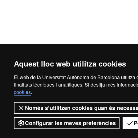
Aquest lloc web utilitza cookies
El web de la Universitat Autònoma de Barcelona utilitza 
finalitats tècniques i analítiques. Si desitja més informac
cookies
.
Només s’utilitzen cookies quan és necessa
Configurar les meves preferències
P
Desplegar el menú mòbil