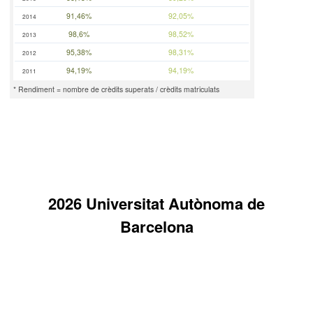
91,46%
92,05%
2014
98,6%
98,52%
2013
95,38%
98,31%
2012
94,19%
94,19%
2011
* Rendiment = nombre de crèdits superats / crèdits matriculats
2026 Universitat Autònoma de
Barcelona