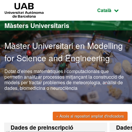
Ves al contingut principal
Ves a la navegació de la pàgina
UAB Universitat Autònoma de Barcelona
Idioma selecci
Català
Màsters Universitaris
Màster Universitari en Modelling
for Science and Engineering
Dotar d’eines matemàtiques i computacionals que
permetin analitzar processos mitjançant la construcció de
models per tractar problemes de meteorologia, anàlisi de
dades, biomedicina o neurociència
» Accés al repositori ampliat d'indicadors
Dades de preinscripció
Dade
125