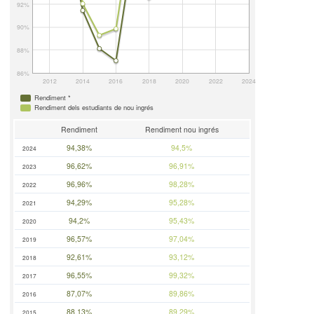
92%
90%
88%
86%
2012
2014
2016
2018
2020
2022
2024
Rendiment *
Rendiment dels estudiants de nou ingrés
Rendiment
Rendiment nou ingrés
94,38%
94,5%
2024
96,62%
96,91%
2023
96,96%
98,28%
2022
94,29%
95,28%
2021
94,2%
95,43%
2020
96,57%
97,04%
2019
92,61%
93,12%
2018
96,55%
99,32%
2017
87,07%
89,86%
2016
88,13%
89,29%
2015