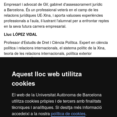
Empresari i advocat de GV, gabinet d'assessorament jurídic
a Barcelona. És un professional veterà en el camp de les
relacions jurídiques UE-Xina, i aporta valuoses experiències
professionals a l'aula, il·lustrant l'alumnat per a enfrontar reptes
en la seva futura carrera empresarial.
Lluc LÓPEZ VIDAL
Professor d'Estudis de Dret i Ciència Política. Expert en ciència
política i relacions internacionals, el sistema polític de la Xina,
teoria de les relacions internacionals, política exterior
i regionalisme a Àsia-Pacífic.
Montse DINARÈS QUERA
Aquest lloc web utilitza
Empresària, assessora sènior i experta en la gestió de les pimes,
amb l'enfocament d'aconseguir millors resultats tot reforçant
cookies
l'estratègia i la implementació empresarial i comercial de
metodologies àgils i innovadores. Aporta a l'aula excel·lents casos
El web de la Universitat Autònoma de Barcelona
reals de màrqueting i de pimes per inspirar i il·luminar l'alumnat a
utilitza cookies pròpies i de tercers amb finalitats
imbuir-se d'esperit emprenedor al camp empresarial d'UE-Xina.
tècniques i analítiques. Si desitja més informació
accedeixi a la nostra
política de cookies
.