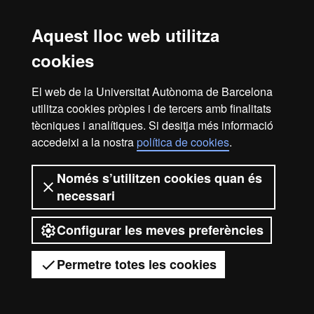
Equipaments
Aquest lloc web utilitza
Per a dur a terme la docència, l’equip docent i l’alumnat disposa
cookies
de
tots els serveis
de l’Escola FUABFormació, així com de totes
les
eines tecnològiques UAB
.
El web de la Universitat Autònoma de Barcelona
Els estudiants del màster, com alumnes UAB, també tenen accés
utilitza cookies pròpies i de tercers amb finalitats
al
Servei de Biblioteques de la UAB
.
tècniques i analítiques. Si desitja més informació
accedeixi a la nostra
política de cookies
.
Avís legal
Protecció de dades
Sobre el web
Només s’utilitzen cookies quan és
necessari
Accessibilitat web
Mapa del web UAB
Configurar les meves preferències
2026 Universitat Autònoma de
Barcelona
Permetre totes les cookies
Tens dubtes?
Desplegar el menú mòbil