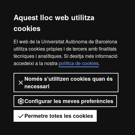
postgraus i doctorats
Aquest lloc web utilitza
cookies
1ª universitat a l'Estat espanyol i 149
del món
El web de la Universitat Autònoma de Barcelona
utilitza cookies pròpies i de tercers amb finalitats
tècniques i analítiques. Si desitja més informació
accedeixi a la nostra
política de cookies
.
Avís legal
Protecció de dades
Sobre el web
Només s’utilitzen cookies quan és
necessari
Accessibilitat web
Mapa del web UAB
Configurar les meves preferències
2026 Universitat Autònoma de
Barcelona
Permetre totes les cookies
Tens dubtes?
Desplegar el menú mòbil