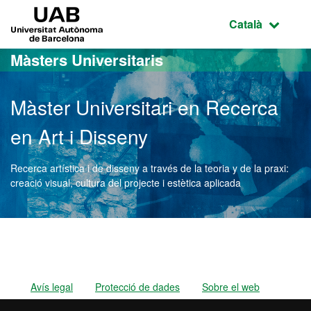
Ves al contingut principal
Ves a la navegació de la pàgina
UAB Universitat Autònoma de Barcelona
Idioma selecci
Català
Màsters Universitaris
Màster Universitari en Recerca
en Art i Disseny
Recerca artística i de disseny a través de la teoria y de la praxi:
creació visual, cultura del projecte i estètica aplicada
Màster Oficial - Recerca e
Avís legal
Protecció de dades
Sobre el web