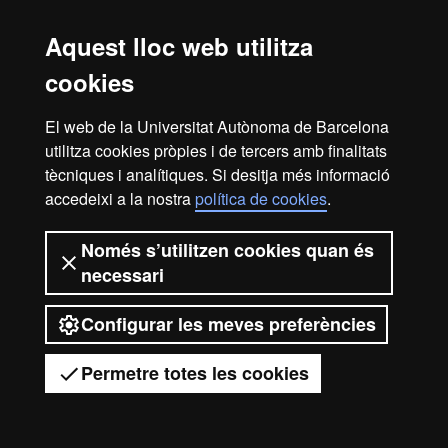
Aquest lloc web utilitza
Avís legal
cookies
Protecció de dades
Sobre el web
Accessibilitat web
Mapa del web UAB
El web de la Universitat Autònoma de Barcelona
utilitza cookies pròpies i de tercers amb finalitats
2026 Universitat Autònoma de
tècniques i analítiques. Si desitja més informació
Barcelona
accedeixi a la nostra
política de cookies
.
Només s’utilitzen cookies quan és
necessari
Configurar les meves preferències
Permetre totes les cookies
Tens dubtes?
Desplegar el menú mòbil