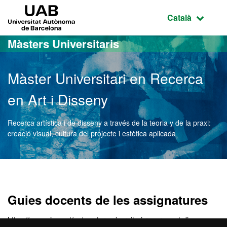
Ves al contingut principal
Ves a la navegació de la pàgina
UAB Universitat Autònoma de Barcelona
Idioma selecci
Català
Màsters Universitaris
Màster Universitari en Recerca
en Art i Disseny
Recerca artística i de disseny a través de la teoria y de la praxi:
creació visual, cultura del projecte i estètica aplicada
Màster Oficial - Recerca e
Guies docents de les assignatures
https://www.eina.cat/ca/master-universitari-recerca-art-disseny