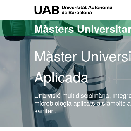
Ves al contingut principal
Ves a la navegació de la pàgina
UAB Uni
Màsters Universitar
Màster Universi
Aplicada
Una visió multidisciplinària, inte
microbiologia aplicats als àmbits a
sanitari.