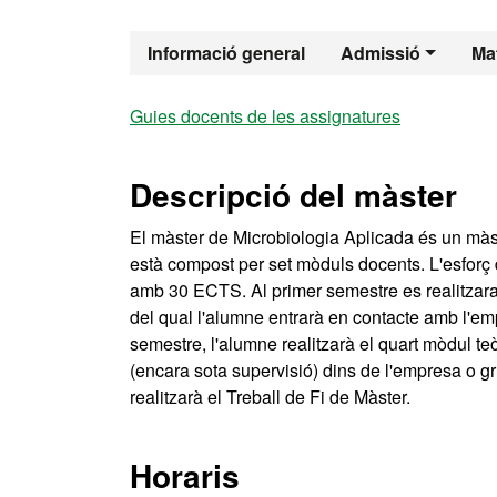
Màster Oficia
Informació general
Admissió
Mat
Guies docents de les assignatures
Descripció del màster
El màster de Microbiologia Aplicada és un màs
està compost per set mòduls docents. L'esforç d
amb 30 ECTS. Al primer semestre es realitzaran 
del qual l'alumne entrarà en contacte amb l'emp
semestre, l'alumne realitzarà el quart mòdul te
(encara sota supervisió) dins de l'empresa o g
realitzarà el Treball de Fi de Màster.
Horaris