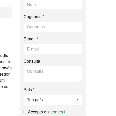
plicada
Cognoms *
E-mail *
tudis
Consulta
mestre
 través
 segon
nom
re es
País *
Accepto els
termes i