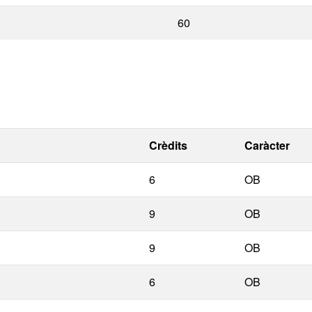
60
Crèdits
Caràcter
6
OB
9
OB
9
OB
6
OB