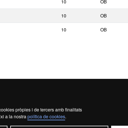
10
OB
10
OB
10
OB
ookies pròpies i de tercers amb finalitats
ecció de dades
Sobre el web
Accessibilitat web
Map
xi a la nostra
política de cookies
.
2026 Universitat Autònoma de Barcelona