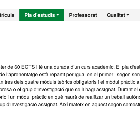
l - Microbiologia A
rícula
Pla d'estudis
Professorat
Qualitat
ter de 60 ECTS i té una durada d'un curs acadèmic. El pla d'es
e l'aprenentatge està repartit per igual en el primer i segon se
tres dels quatre mòduls teòrics obligatoris i el mòdul pràctic a
resa o el grup d'investigació que se li hagi assignat. Durant el
òric i un mòdul pràctic en què haurà de realitzar un treball autò
rup d'investigació assignat. Així mateix en aquest segon semest