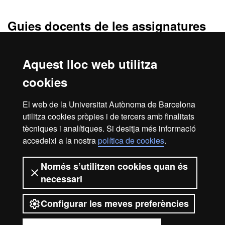
Màster Oficial - Medicina
Guies docents de les assignatures
Aquest lloc web utilitza
43316-Donació de Sang
43317-Transfusió Sanguínia
cookies
43318-Immunohematologia
43319-Teràpia Cel·lular i Tissular. Banc de Teixits
El web de la Universitat Autònoma de Barcelona
43320-Conceptes de Gestió en Medicina Transfusional
utilitza cookies pròpies i de tercers amb finalitats
43321-Treball de Fi de Màster
tècniques i analítiques. Si desitja més informació
accedeixi a la nostra
política de cookies
.
Avís legal
Protecció de dades
Sobre el web
Només s’utilitzen cookies quan és
necessari
Accessibilitat web
Mapa del web UAB
Configurar les meves preferències
2026 Universitat Autònoma de
Barcelona