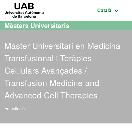
Ves al contingut principal
Ves a la navegació de la pàgina
UAB Universitat Autònoma de Barcelona
Idioma selecci
Català
Màsters Universitaris
Màster Universitari en Medicina
Transfusional i Teràpies
Cel.lulars Avançades /
Transfusion Medicine and
Advanced Cell Therapies
En extinció