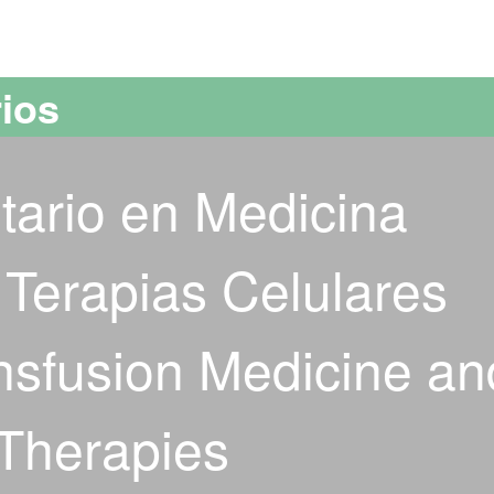
versitat Autònoma de Barcelona
rios
tario en Medicina
 Terapias Celulares
sfusion Medicine an
Therapies