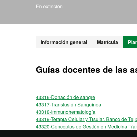
En extinción
Máster Oficia
Información general
Matrícula
Pla
Guías docentes de las a
43316-Donación de sangre
43317-Transfusión Sanguínea
43318-Immunohematología
43319-Terapia Celular y Tisular. Banco de Tej
43320-Conceptos de Gestión en Medicina Tran
43321-Trabajo de Fin de Máster