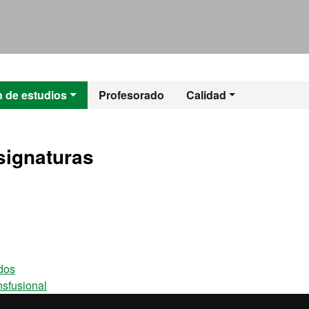
l - Medicina Trans
n de estudios
Profesorado
Calidad
signaturas
idos
sfusional