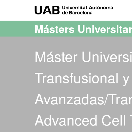
Acceso al contenido principal
Acceso a la navegación de la página
UAB Uni
Másters Universita
Máster Universi
Transfusional y
Avanzadas/Tran
Advanced Cell 